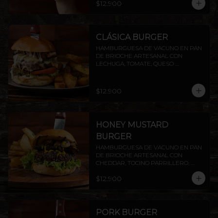
$12.900
PAPAS RUSTICAS.
CLÁSICA BURGER
HAMBURGUESA DE VACUNO EN PAN 
DE BRIOCHE ARTESANAL CON 
LECHUGA, TOMATE, QUESO 
MANTECOSO, TOCINO CROCANTE Y 
MAYO CASERA. INCLUYE PAPAS 
RÚSTICAS.
$12.900
HONEY MUSTARD
BURGER
HAMBURGUESA DE VACUNO EN PAN 
DE BRIOCHE ARTESANAL CON 
CHEDDAR, TOCINO PARRILLERO, 
CHAMPIÑONES AL AJILLO Y SALSA 
$12.900
HONEY MUSTARD.INCLUYE PAPAS 
RÚSTICAS.
PORK BURGER