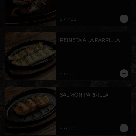
$14.400
REINETA A LA PARRILLA
$9.200
SALMÓN PARRILLA
$10.200