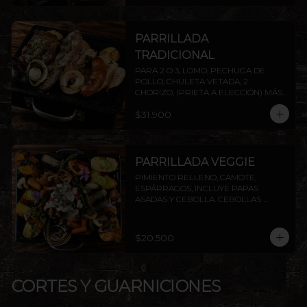
PARRILLADA
TRADICIONAL
PARA 2 O 3, LOMO, PECHUGA DE 
POLLO, CHULETA VETADA, 2 
CHORIZO, (PRIETA A ELECCIÓN) MÁS 
DOS AGREGADOS A ELECCIÓN 
$31.900
(PAPAS FRITAS, PAPAS DORADAS, 
ENSALADA O ARROZ). AGREGA 
PROTEÍNAS EXTRAS A ELECCIÓN. 
INCLUYE PAPAS ASADAS Y CEBOLLA.
PARRILLADA VEGGIE
PIMIENTO RELLENO, CAMOTE, 
ESPÁRRAGOS, INCLUYE PAPAS 
ASADAS Y CEBOLLA. CEBOLLAS 
GRILLADAS, CHAMPIÑONES Y 
ZANAHORIAS CON CHIMICHURRI Y 
PESTO. INCLUYE PAPAS ASADAS Y 
$20.500
CEBOLLA.
CORTES Y GUARNICIONES