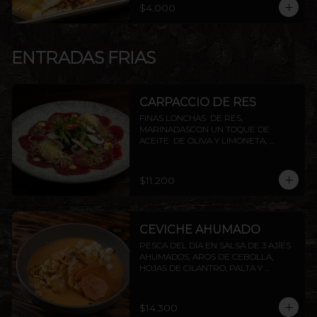
$4.000
ENTRADAS FRIAS
CARPACCIO DE RES
FINAS LONCHAS  DE RES, 
MARINADASCON UN TOQUE DE 
ACEITE  DE OLIVA Y LIMONETA, 
ACOMPAÑADO DE CHAMPIÑON, 
ALCAPARRAS Y QUESO PARMESANO, 
TERMINADO CON TOQUES DE 
$11.200
PIMIENTA
CEVICHE AHUMADO
PESCA DEL DÍA EN SALSA DE 3 AJÍES 
AHUMADOS, AROS DE CEBOLLA, 
HOJAS DE CILANTRO, PALTA Y 
CAMOTE FRITO.
$14.300