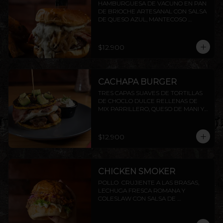
HAMBURGUESA DE VACUNO EN PAN 
DE BRIOCHE ARTESANAL CON SALSA 
DE QUESO AZUL, MANTECOSO 
CROCANTE, TOCINO PARRILLERO Y 
CEBOLLA CARAMELIZADA. INCLUYE 
PAPAS RÚSTICAS.
$12.900
CACHAPA BURGER
TRES CAPAS SUAVES DE TORTILLAS 
DE CHOCLO DULCE RELLENAS DE 
MIX PARRILLERO, QUESO DE MANI Y 
TOCINO, TERMINADO CON DADO DE 
PALTA FLAMBEADOS, ACOMPAÑADOS 
DE SALSA CHIMICHURRI Y NATA
$12.900
CHICKEN SMOKER
POLLO  CRUJIENTE A LAS BRASAS,  
LECHUGA FRESCA ROMANA Y 
COLESLAW CON SALSA DE 
PIMENTÓN AHUMADO. TODO 
DENTRO DE NUESTRO PAN BRIOCHE 
DE LA CASA. ACOMPAÑADO DE 