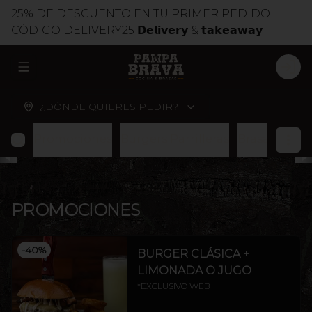
25% DE DESCUENTO EN TU PRIMER PEDIDO
CÓDIGO DELIVERY25 𝗗𝗲𝗹𝗶𝘃𝗲𝗿𝘆 & 𝘁𝗮𝗸𝗲𝗮𝘄𝗮𝘆
ABRIR MENU DE NAVEGACIÓN
LOG
¿DÓNDE QUIERES PEDIR?
Promociones
Burgers Parrilleras
Brasas
Cort
PROMOCIONES
-
40
%
BURGER CLÁSICA +
LIMONADA O JUGO
*EXCLUSIVO WEB