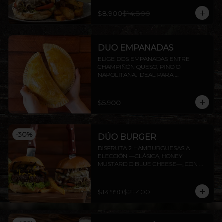
$8.900
$14.800
DUO EMPANADAS
ELIGE DOS EMPANADAS ENTRE 
CHAMPIÑÓN QUESO, PINO O 
NAPOLITANA. IDEAL PARA 
COMPARTIR O DISFRUTAR SOLO.
$5.900
-
30
%
DÚO BURGER
DISFRUTA 2 HAMBURGUESAS A 
ELECCIÓN —CLÁSICA, HONEY 
MUSTARD O BLUE CHEESE—, CON 
PAPAS FRITAS INCLUIDAS.
$14.990
$21.400