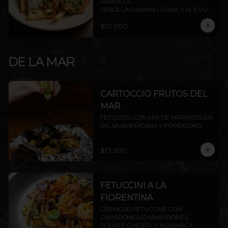
PARRILLA,

CEBOLLA CARAMELIZADA Y HUEVO 
FRITO.
$10.900
DE LA MAR
CARTOCCIO FRUTOS DEL
MAR
FETUCCINI CON MIX DE MARISCOS EN 
SALSA AMERICANA Y POMODORO
$13.200
FETUCCINI A LA
FIORENTINA
CREMOSO FETUCCINE CON 
CAMARONES, CHAMPIÑONES, 
TOMATE CHERRY Y ALBAHACA.