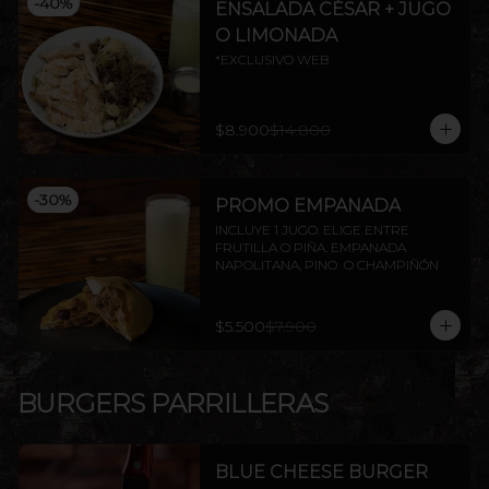
-
40
%
ENSALADA CÉSAR + JUGO
O LIMONADA
*EXCLUSIVO WEB
$8.900
$14.800
-
30
%
PROMO EMPANADA
INCLUYE 1 JUGO. ELIGE ENTRE 
FRUTILLA O PIÑA. EMPANADA 
NAPOLITANA, PINO  O CHAMPIÑÓN
$5.500
$7.900
BURGERS PARRILLERAS
BLUE CHEESE BURGER