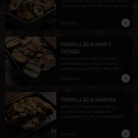
CHULETA VETADA, COSTILLAR, FILETE 
DE POLLO, TRUTRO DESHUESADO, 2 
CHORIZOS ( PRIETA A ELECCIÓN) . 
INCLUYE PAPAS ASADAS Y CEBOLLA.
$47.300
PARRILLADA MAR Y
TIERRA
ATÚN, SALMÓN, POLLO, CARNE, 
CAMARONES AL AJILLO, PRIETA (2 
CHORIZO A ELECCIÓN). INCLUYE 
PAPAS ASADAS Y CEBOLLA.
$48.300
PARRILLADA MARINA
PARA 2 O 3. SALMÓN, REINETA, 
PULPO Y MIX DE MARISCOS 
(CALAMAR, PULPO Y CAMARONES)  
INCLUYE PAPAS ASADAS Y CEBOLLA. 
AGREGA PROTEÍNAS EXTRAS A 
ELECCIÓN.
$44.100