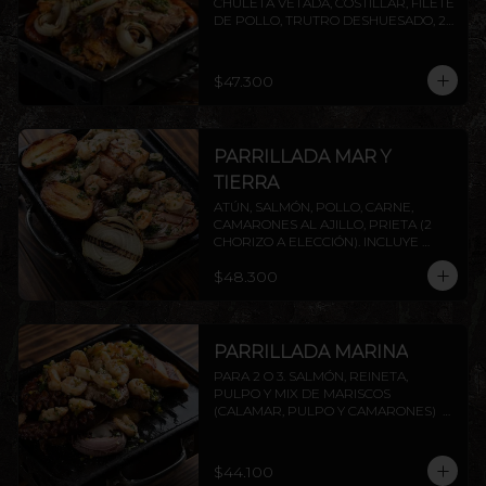
CHULETA VETADA, COSTILLAR, FILETE 
DE POLLO, TRUTRO DESHUESADO, 2 
CHORIZOS ( PRIETA A ELECCIÓN) . 
INCLUYE PAPAS ASADAS Y CEBOLLA.
$47.300
PARRILLADA MAR Y
TIERRA
ATÚN, SALMÓN, POLLO, CARNE, 
CAMARONES AL AJILLO, PRIETA (2 
CHORIZO A ELECCIÓN). INCLUYE 
PAPAS ASADAS Y CEBOLLA.
$48.300
PARRILLADA MARINA
PARA 2 O 3. SALMÓN, REINETA, 
PULPO Y MIX DE MARISCOS 
(CALAMAR, PULPO Y CAMARONES)  
INCLUYE PAPAS ASADAS Y CEBOLLA. 
AGREGA PROTEÍNAS EXTRAS A 
ELECCIÓN.
$44.100