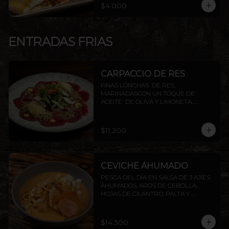
$4.000
ENTRADAS FRIAS
CARPACCIO DE RES
FINAS LONCHAS  DE RES, 
MARINADASCON UN TOQUE DE 
ACEITE  DE OLIVA Y LIMONETA, 
ACOMPAÑADO DE CHAMPIÑON, 
ALCAPARRAS Y QUESO PARMESANO, 
TERMINADO CON TOQUES DE 
$11.200
PIMIENTA
CEVICHE AHUMADO
PESCA DEL DÍA EN SALSA DE 3 AJÍES 
AHUMADOS, AROS DE CEBOLLA, 
HOJAS DE CILANTRO, PALTA Y 
CAMOTE FRITO.
$14.300