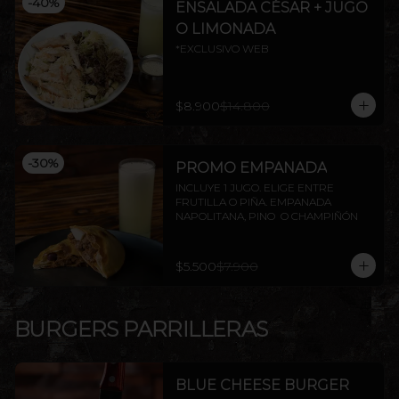
-
40
%
ENSALADA CÉSAR + JUGO
O LIMONADA
*EXCLUSIVO WEB
$8.900
$14.800
-
30
%
PROMO EMPANADA
INCLUYE 1 JUGO. ELIGE ENTRE 
FRUTILLA O PIÑA. EMPANADA 
NAPOLITANA, PINO  O CHAMPIÑÓN
$5.500
$7.900
BURGERS PARRILLERAS
BLUE CHEESE BURGER