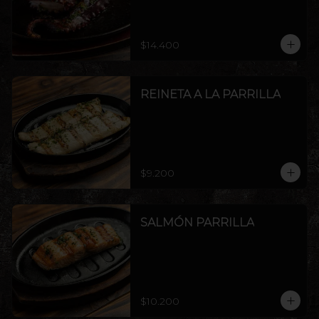
$14.400
REINETA A LA PARRILLA
$9.200
SALMÓN PARRILLA
$10.200