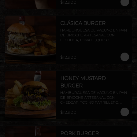
$12.900
PAPAS RUSTICAS.
CLÁSICA BURGER
HAMBURGUESA DE VACUNO EN PAN 
DE BRIOCHE ARTESANAL CON 
LECHUGA, TOMATE, QUESO 
MANTECOSO, TOCINO CROCANTE Y 
MAYO CASERA. INCLUYE PAPAS 
RÚSTICAS.
$12.900
HONEY MUSTARD
BURGER
HAMBURGUESA DE VACUNO EN PAN 
DE BRIOCHE ARTESANAL CON 
CHEDDAR, TOCINO PARRILLERO, 
CHAMPIÑONES AL AJILLO Y SALSA 
$12.900
HONEY MUSTARD.INCLUYE PAPAS 
RÚSTICAS.
PORK BURGER