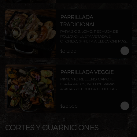
PARRILLADA
TRADICIONAL
PARA 2 O 3, LOMO, PECHUGA DE 
POLLO, CHULETA VETADA, 2 
CHORIZO, (PRIETA A ELECCIÓN) MÁS 
DOS AGREGADOS A ELECCIÓN 
$31.900
(PAPAS FRITAS, PAPAS DORADAS, 
ENSALADA O ARROZ). AGREGA 
PROTEÍNAS EXTRAS A ELECCIÓN. 
INCLUYE PAPAS ASADAS Y CEBOLLA.
PARRILLADA VEGGIE
PIMIENTO RELLENO, CAMOTE, 
ESPÁRRAGOS, INCLUYE PAPAS 
ASADAS Y CEBOLLA. CEBOLLAS 
GRILLADAS, CHAMPIÑONES Y 
ZANAHORIAS CON CHIMICHURRI Y 
PESTO. INCLUYE PAPAS ASADAS Y 
$20.500
CEBOLLA.
CORTES Y GUARNICIONES