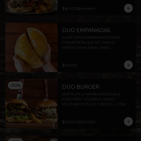
$8.900
$14.800
DUO EMPANADAS
ELIGE DOS EMPANADAS ENTRE 
CHAMPIÑÓN QUESO, PINO O 
NAPOLITANA. IDEAL PARA 
COMPARTIR O DISFRUTAR SOLO.
$5.900
-
30
%
DÚO BURGER
DISFRUTA 2 HAMBURGUESAS A 
ELECCIÓN —CLÁSICA, HONEY 
MUSTARD O BLUE CHEESE—, CON 
PAPAS FRITAS INCLUIDAS.
$14.990
$21.400