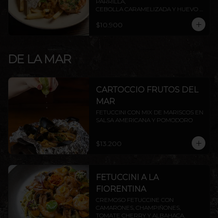
PARRILLA,

CEBOLLA CARAMELIZADA Y HUEVO 
FRITO.
$10.900
DE LA MAR
CARTOCCIO FRUTOS DEL
MAR
FETUCCINI CON MIX DE MARISCOS EN 
SALSA AMERICANA Y POMODORO
$13.200
FETUCCINI A LA
FIORENTINA
CREMOSO FETUCCINE CON 
CAMARONES, CHAMPIÑONES, 
TOMATE CHERRY Y ALBAHACA.