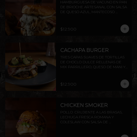
HAMBURGUESA DE VACUNO EN PAN 
DE BRIOCHE ARTESANAL CON SALSA 
DE QUESO AZUL, MANTECOSO 
CROCANTE, TOCINO PARRILLERO Y 
CEBOLLA CARAMELIZADA. INCLUYE 
PAPAS RÚSTICAS.
$12.900
CACHAPA BURGER
TRES CAPAS SUAVES DE TORTILLAS 
DE CHOCLO DULCE RELLENAS DE 
MIX PARRILLERO, QUESO DE MANI Y 
TOCINO, TERMINADO CON DADO DE 
PALTA FLAMBEADOS, ACOMPAÑADOS 
DE SALSA CHIMICHURRI Y NATA
$12.900
CHICKEN SMOKER
POLLO  CRUJIENTE A LAS BRASAS,  
LECHUGA FRESCA ROMANA Y 
COLESLAW CON SALSA DE 
PIMENTÓN AHUMADO. TODO 
DENTRO DE NUESTRO PAN BRIOCHE 
DE LA CASA. ACOMPAÑADO DE 