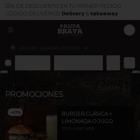
25% DE DESCUENTO EN TU PRIMER PEDIDO
CÓDIGO DELIVERY25 𝗗𝗲𝗹𝗶𝘃𝗲𝗿𝘆 & 𝘁𝗮𝗸𝗲𝗮𝘄𝗮𝘆
ABRIR MENU DE NAVEGACIÓN
LOG
¿DÓNDE QUIERES PEDIR?
Promociones
Burgers Parrilleras
Brasas
Cort
PROMOCIONES
-
40
%
BURGER CLÁSICA +
LIMONADA O JUGO
*EXCLUSIVO WEB