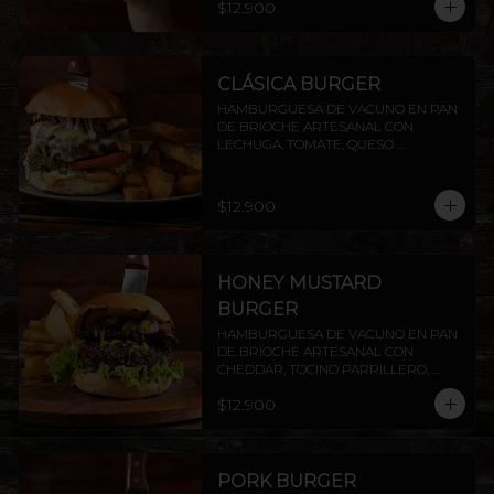
$12.900
PAPAS RUSTICAS.
CLÁSICA BURGER
HAMBURGUESA DE VACUNO EN PAN 
DE BRIOCHE ARTESANAL CON 
LECHUGA, TOMATE, QUESO 
MANTECOSO, TOCINO CROCANTE Y 
MAYO CASERA. INCLUYE PAPAS 
RÚSTICAS.
$12.900
HONEY MUSTARD
BURGER
HAMBURGUESA DE VACUNO EN PAN 
DE BRIOCHE ARTESANAL CON 
CHEDDAR, TOCINO PARRILLERO, 
CHAMPIÑONES AL AJILLO Y SALSA 
$12.900
HONEY MUSTARD.INCLUYE PAPAS 
RÚSTICAS.
PORK BURGER