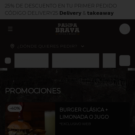
25% DE DESCUENTO EN TU PRIMER PEDIDO
CÓDIGO DELIVERY25 𝗗𝗲𝗹𝗶𝘃𝗲𝗿𝘆 & 𝘁𝗮𝗸𝗲𝗮𝘄𝗮𝘆
ABRIR MENU DE NAVEGACIÓN
LOG
¿DÓNDE QUIERES PEDIR?
Promociones
Burgers Parrilleras
Brasas
Cort
PROMOCIONES
-
40
%
BURGER CLÁSICA +
LIMONADA O JUGO
*EXCLUSIVO WEB