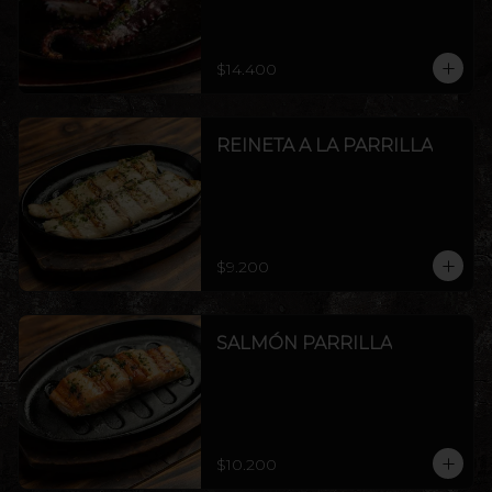
$14.400
REINETA A LA PARRILLA
$9.200
SALMÓN PARRILLA
$10.200