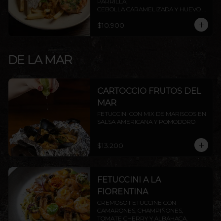
PARRILLA,

CEBOLLA CARAMELIZADA Y HUEVO 
FRITO.
$10.900
DE LA MAR
CARTOCCIO FRUTOS DEL
MAR
FETUCCINI CON MIX DE MARISCOS EN 
SALSA AMERICANA Y POMODORO
$13.200
FETUCCINI A LA
FIORENTINA
CREMOSO FETUCCINE CON 
CAMARONES, CHAMPIÑONES, 
TOMATE CHERRY Y ALBAHACA.