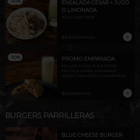
-
40
%
ENSALADA CÉSAR + JUGO
O LIMONADA
*EXCLUSIVO WEB
$8.900
$14.800
-
30
%
PROMO EMPANADA
INCLUYE 1 JUGO. ELIGE ENTRE 
FRUTILLA O PIÑA. EMPANADA 
NAPOLITANA, PINO  O CHAMPIÑÓN
$5.500
$7.900
BURGERS PARRILLERAS
BLUE CHEESE BURGER