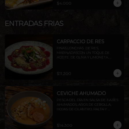
$4.000
ENTRADAS FRIAS
CARPACCIO DE RES
FINAS LONCHAS  DE RES, 
MARINADASCON UN TOQUE DE 
ACEITE  DE OLIVA Y LIMONETA, 
ACOMPAÑADO DE CHAMPIÑON, 
ALCAPARRAS Y QUESO PARMESANO, 
TERMINADO CON TOQUES DE 
$11.200
PIMIENTA
CEVICHE AHUMADO
PESCA DEL DÍA EN SALSA DE 3 AJÍES 
AHUMADOS, AROS DE CEBOLLA, 
HOJAS DE CILANTRO, PALTA Y 
CAMOTE FRITO.
$14.300