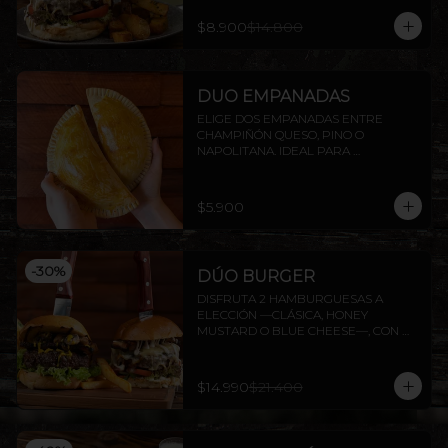
$8.900
$14.800
DUO EMPANADAS
ELIGE DOS EMPANADAS ENTRE 
CHAMPIÑÓN QUESO, PINO O 
NAPOLITANA. IDEAL PARA 
COMPARTIR O DISFRUTAR SOLO.
$5.900
-
30
%
DÚO BURGER
DISFRUTA 2 HAMBURGUESAS A 
ELECCIÓN —CLÁSICA, HONEY 
MUSTARD O BLUE CHEESE—, CON 
PAPAS FRITAS INCLUIDAS.
$14.990
$21.400