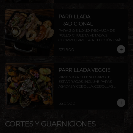
PARRILLADA
TRADICIONAL
PARA 2 O 3, LOMO, PECHUGA DE 
POLLO, CHULETA VETADA, 2 
CHORIZO, (PRIETA A ELECCIÓN) MÁS 
DOS AGREGADOS A ELECCIÓN 
$31.900
(PAPAS FRITAS, PAPAS DORADAS, 
ENSALADA O ARROZ). AGREGA 
PROTEÍNAS EXTRAS A ELECCIÓN. 
INCLUYE PAPAS ASADAS Y CEBOLLA.
PARRILLADA VEGGIE
PIMIENTO RELLENO, CAMOTE, 
ESPÁRRAGOS, INCLUYE PAPAS 
ASADAS Y CEBOLLA. CEBOLLAS 
GRILLADAS, CHAMPIÑONES Y 
ZANAHORIAS CON CHIMICHURRI Y 
PESTO. INCLUYE PAPAS ASADAS Y 
$20.500
CEBOLLA.
CORTES Y GUARNICIONES