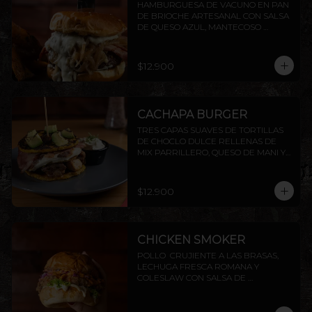
HAMBURGUESA DE VACUNO EN PAN 
DE BRIOCHE ARTESANAL CON SALSA 
DE QUESO AZUL, MANTECOSO 
CROCANTE, TOCINO PARRILLERO Y 
CEBOLLA CARAMELIZADA. INCLUYE 
PAPAS RÚSTICAS.
$12.900
CACHAPA BURGER
TRES CAPAS SUAVES DE TORTILLAS 
DE CHOCLO DULCE RELLENAS DE 
MIX PARRILLERO, QUESO DE MANI Y 
TOCINO, TERMINADO CON DADO DE 
PALTA FLAMBEADOS, ACOMPAÑADOS 
DE SALSA CHIMICHURRI Y NATA
$12.900
CHICKEN SMOKER
POLLO  CRUJIENTE A LAS BRASAS,  
LECHUGA FRESCA ROMANA Y 
COLESLAW CON SALSA DE 
PIMENTÓN AHUMADO. TODO 
DENTRO DE NUESTRO PAN BRIOCHE 
DE LA CASA. ACOMPAÑADO DE 