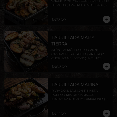
CHULETA VETADA, COSTILLAR, FILETE 
DE POLLO, TRUTRO DESHUESADO, 2 
CHORIZOS ( PRIETA A ELECCIÓN) . 
INCLUYE PAPAS ASADAS Y CEBOLLA.
$47.300
PARRILLADA MAR Y
TIERRA
ATÚN, SALMÓN, POLLO, CARNE, 
CAMARONES AL AJILLO, PRIETA (2 
CHORIZO A ELECCIÓN). INCLUYE 
PAPAS ASADAS Y CEBOLLA.
$48.300
PARRILLADA MARINA
PARA 2 O 3. SALMÓN, REINETA, 
PULPO Y MIX DE MARISCOS 
(CALAMAR, PULPO Y CAMARONES)  
INCLUYE PAPAS ASADAS Y CEBOLLA. 
AGREGA PROTEÍNAS EXTRAS A 
ELECCIÓN.
$44.100