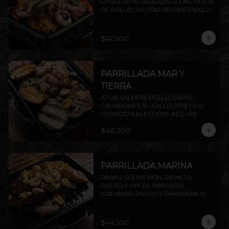
CHULETA VETADA, COSTILLAR, FILETE 
DE POLLO, TRUTRO DESHUESADO, 2 
CHORIZOS ( PRIETA A ELECCIÓN) . 
INCLUYE PAPAS ASADAS Y CEBOLLA.
$47.300
PARRILLADA MAR Y
TIERRA
ATÚN, SALMÓN, POLLO, CARNE, 
CAMARONES AL AJILLO, PRIETA (2 
CHORIZO A ELECCIÓN). INCLUYE 
PAPAS ASADAS Y CEBOLLA.
$48.300
PARRILLADA MARINA
PARA 2 O 3. SALMÓN, REINETA, 
PULPO Y MIX DE MARISCOS 
(CALAMAR, PULPO Y CAMARONES)  
INCLUYE PAPAS ASADAS Y CEBOLLA. 
AGREGA PROTEÍNAS EXTRAS A 
ELECCIÓN.
$44.100