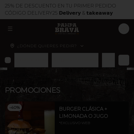
25% DE DESCUENTO EN TU PRIMER PEDIDO
CÓDIGO DELIVERY25 𝗗𝗲𝗹𝗶𝘃𝗲𝗿𝘆 & 𝘁𝗮𝗸𝗲𝗮𝘄𝗮𝘆
ABRIR MENU DE NAVEGACIÓN
LOG
¿DÓNDE QUIERES PEDIR?
Promociones
Burgers Parrilleras
Brasas
Cort
PROMOCIONES
-
40
%
BURGER CLÁSICA +
LIMONADA O JUGO
*EXCLUSIVO WEB