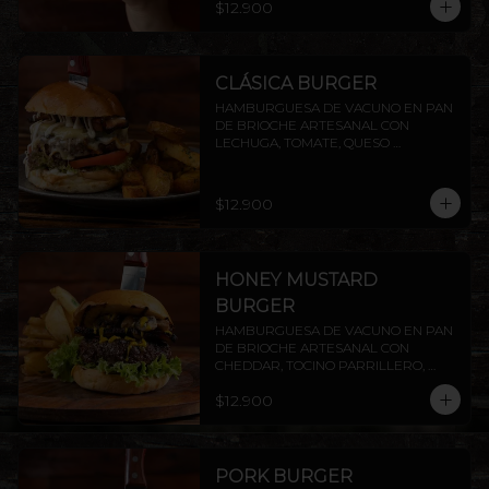
$12.900
PAPAS RUSTICAS.
CLÁSICA BURGER
HAMBURGUESA DE VACUNO EN PAN 
DE BRIOCHE ARTESANAL CON 
LECHUGA, TOMATE, QUESO 
MANTECOSO, TOCINO CROCANTE Y 
MAYO CASERA. INCLUYE PAPAS 
RÚSTICAS.
$12.900
HONEY MUSTARD
BURGER
HAMBURGUESA DE VACUNO EN PAN 
DE BRIOCHE ARTESANAL CON 
CHEDDAR, TOCINO PARRILLERO, 
CHAMPIÑONES AL AJILLO Y SALSA 
$12.900
HONEY MUSTARD.INCLUYE PAPAS 
RÚSTICAS.
PORK BURGER