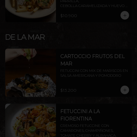
PARRILLA,

CEBOLLA CARAMELIZADA Y HUEVO 
FRITO.
$10.900
DE LA MAR
CARTOCCIO FRUTOS DEL
MAR
FETUCCINI CON MIX DE MARISCOS EN 
SALSA AMERICANA Y POMODORO
$13.200
FETUCCINI A LA
FIORENTINA
CREMOSO FETUCCINE CON 
CAMARONES, CHAMPIÑONES, 
TOMATE CHERRY Y ALBAHACA.