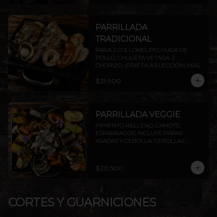
PARRILLADA
TRADICIONAL
PARA 2 O 3, LOMO, PECHUGA DE 
POLLO, CHULETA VETADA, 2 
CHORIZO, (PRIETA A ELECCIÓN) MÁS 
DOS AGREGADOS A ELECCIÓN 
$31.900
(PAPAS FRITAS, PAPAS DORADAS, 
ENSALADA O ARROZ). AGREGA 
PROTEÍNAS EXTRAS A ELECCIÓN. 
INCLUYE PAPAS ASADAS Y CEBOLLA.
PARRILLADA VEGGIE
PIMIENTO RELLENO, CAMOTE, 
ESPÁRRAGOS, INCLUYE PAPAS 
ASADAS Y CEBOLLA. CEBOLLAS 
GRILLADAS, CHAMPIÑONES Y 
ZANAHORIAS CON CHIMICHURRI Y 
PESTO. INCLUYE PAPAS ASADAS Y 
$20.500
CEBOLLA.
CORTES Y GUARNICIONES