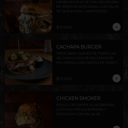
HAMBURGUESA DE VACUNO EN PAN 
DE BRIOCHE ARTESANAL CON SALSA 
DE QUESO AZUL, MANTECOSO 
CROCANTE, TOCINO PARRILLERO Y 
CEBOLLA CARAMELIZADA. INCLUYE 
PAPAS RÚSTICAS.
$12.900
CACHAPA BURGER
TRES CAPAS SUAVES DE TORTILLAS 
DE CHOCLO DULCE RELLENAS DE 
MIX PARRILLERO, QUESO DE MANI Y 
TOCINO, TERMINADO CON DADO DE 
PALTA FLAMBEADOS, ACOMPAÑADOS 
DE SALSA CHIMICHURRI Y NATA
$12.900
CHICKEN SMOKER
POLLO  CRUJIENTE A LAS BRASAS,  
LECHUGA FRESCA ROMANA Y 
COLESLAW CON SALSA DE 
PIMENTÓN AHUMADO. TODO 
DENTRO DE NUESTRO PAN BRIOCHE 
DE LA CASA. ACOMPAÑADO DE 