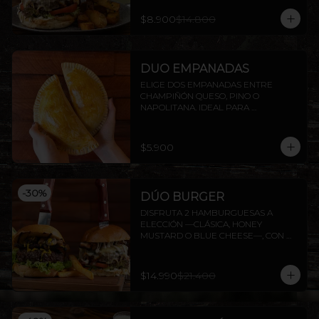
$8.900
$14.800
DUO EMPANADAS
ELIGE DOS EMPANADAS ENTRE 
CHAMPIÑÓN QUESO, PINO O 
NAPOLITANA. IDEAL PARA 
COMPARTIR O DISFRUTAR SOLO.
$5.900
-
30
%
DÚO BURGER
DISFRUTA 2 HAMBURGUESAS A 
ELECCIÓN —CLÁSICA, HONEY 
MUSTARD O BLUE CHEESE—, CON 
PAPAS FRITAS INCLUIDAS.
$14.990
$21.400