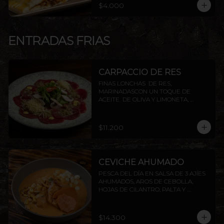
$4.000
ENTRADAS FRIAS
CARPACCIO DE RES
FINAS LONCHAS  DE RES, 
MARINADASCON UN TOQUE DE 
ACEITE  DE OLIVA Y LIMONETA, 
ACOMPAÑADO DE CHAMPIÑON, 
ALCAPARRAS Y QUESO PARMESANO, 
TERMINADO CON TOQUES DE 
$11.200
PIMIENTA
CEVICHE AHUMADO
PESCA DEL DÍA EN SALSA DE 3 AJÍES 
AHUMADOS, AROS DE CEBOLLA, 
HOJAS DE CILANTRO, PALTA Y 
CAMOTE FRITO.
$14.300