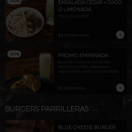
-
40
%
ENSALADA CÉSAR + JUGO
O LIMONADA
*EXCLUSIVO WEB
$8.900
$14.800
-
30
%
PROMO EMPANADA
INCLUYE 1 JUGO. ELIGE ENTRE 
FRUTILLA O PIÑA. EMPANADA 
NAPOLITANA, PINO  O CHAMPIÑÓN
$5.500
$7.900
BURGERS PARRILLERAS
BLUE CHEESE BURGER