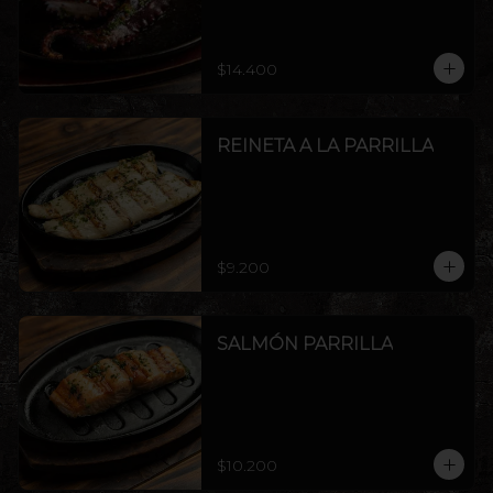
$14.400
REINETA A LA PARRILLA
$9.200
SALMÓN PARRILLA
$10.200