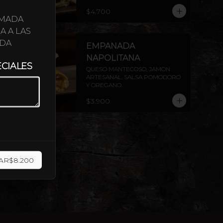
$4.700
UMADA
A A LAS
UDA
EMPANADA
NAPOLITANA
ECIALES
QUESO MANTECOSO, JAMON 
ARTESANAL, SALSA POMODORO 
Y OREGANO.
$3.900
AR
$8.200