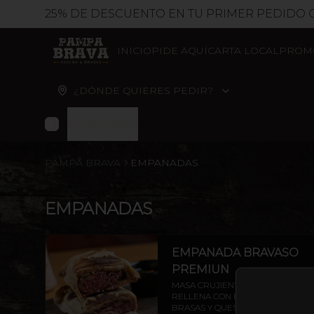
25% DE DESCUENTO EN TU PRIMER PEDIDO CÓDIGO DE
INICIO
PIDE AQUÍ
CARTA LOCAL
PROM
¿DÓNDE QUIERES PEDIR?
Empanadas
PAMPA BRAVA
EMPANADAS
EMPANADAS
EMPANADA BRAVASO
PREMIUN
MASA CRUJIENTE AHUMADA 
RELLENA CON ENTRAÑA A LAS 
BRASAS Y QUESO GOUDA