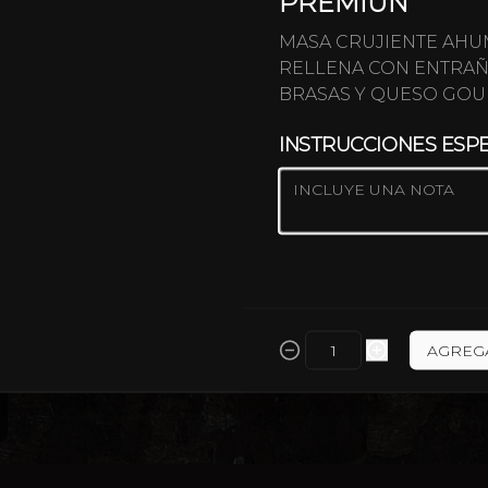
PREMIUN
$4.600
MASA CRUJIENTE AH
RELLENA CON ENTRAÑ
BRASAS Y QUESO GO
EMPANADA MECHADA
QUESO MANTECOSO Y CARNE 
INSTRUCCIONES ESP
MECHADA.
$4.700
AGREG