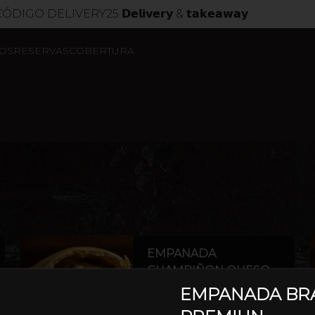
LIVERY25 𝗗𝗲𝗹𝗶𝘃𝗲𝗿𝘆 & 𝘁𝗮𝗸𝗲𝗮𝘄𝗮𝘆
OS
RESERVAS
COBERTURA
EMPANADA
CHAMPIÑON QUESO
QUESO CON CHAMPIÑÓN
EMPANADA BR