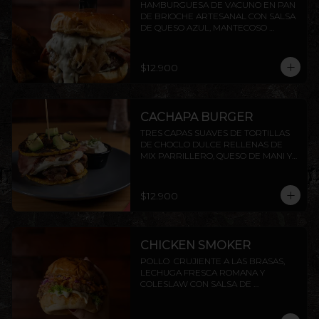
HAMBURGUESA DE VACUNO EN PAN 
DE BRIOCHE ARTESANAL CON SALSA 
DE QUESO AZUL, MANTECOSO 
CROCANTE, TOCINO PARRILLERO Y 
CEBOLLA CARAMELIZADA. INCLUYE 
PAPAS RÚSTICAS.
$12.900
CACHAPA BURGER
TRES CAPAS SUAVES DE TORTILLAS 
DE CHOCLO DULCE RELLENAS DE 
MIX PARRILLERO, QUESO DE MANI Y 
TOCINO, TERMINADO CON DADO DE 
PALTA FLAMBEADOS, ACOMPAÑADOS 
DE SALSA CHIMICHURRI Y NATA
$12.900
CHICKEN SMOKER
POLLO  CRUJIENTE A LAS BRASAS,  
LECHUGA FRESCA ROMANA Y 
COLESLAW CON SALSA DE 
PIMENTÓN AHUMADO. TODO 
DENTRO DE NUESTRO PAN BRIOCHE 
DE LA CASA. ACOMPAÑADO DE 