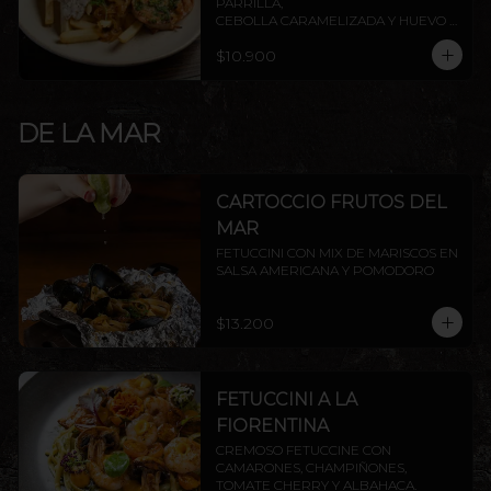
PARRILLA,

CEBOLLA CARAMELIZADA Y HUEVO 
FRITO.
$10.900
DE LA MAR
CARTOCCIO FRUTOS DEL
MAR
FETUCCINI CON MIX DE MARISCOS EN 
SALSA AMERICANA Y POMODORO
$13.200
FETUCCINI A LA
FIORENTINA
CREMOSO FETUCCINE CON 
CAMARONES, CHAMPIÑONES, 
TOMATE CHERRY Y ALBAHACA.