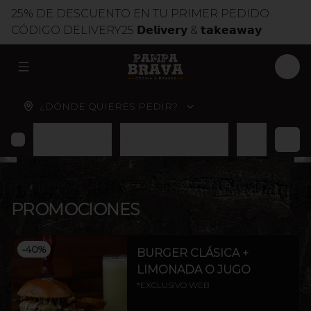
25% DE DESCUENTO EN TU PRIMER PEDIDO
CÓDIGO DELIVERY25 𝗗𝗲𝗹𝗶𝘃𝗲𝗿𝘆 & 𝘁𝗮𝗸𝗲𝗮𝘄𝗮𝘆
ABRIR MENU DE NAVEGACIÓN
LOG
¿DÓNDE QUIERES PEDIR?
Promociones
Burgers Parrilleras
Brasas
Cort
PROMOCIONES
-
40
%
BURGER CLÁSICA +
LIMONADA O JUGO
*EXCLUSIVO WEB