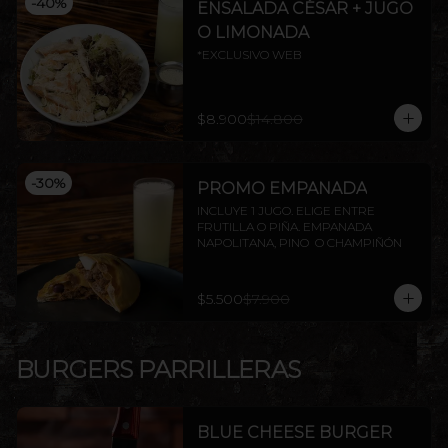
-
40
%
ENSALADA CÉSAR + JUGO
O LIMONADA
*EXCLUSIVO WEB
$8.900
$14.800
-
30
%
PROMO EMPANADA
INCLUYE 1 JUGO. ELIGE ENTRE 
FRUTILLA O PIÑA. EMPANADA 
NAPOLITANA, PINO  O CHAMPIÑÓN
$5.500
$7.900
BURGERS PARRILLERAS
BLUE CHEESE BURGER