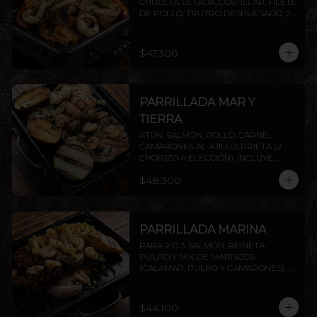
CHULETA VETADA, COSTILLAR, FILETE 
DE POLLO, TRUTRO DESHUESADO, 2 
CHORIZOS ( PRIETA A ELECCIÓN) . 
INCLUYE PAPAS ASADAS Y CEBOLLA.
$47.300
PARRILLADA MAR Y
TIERRA
ATÚN, SALMÓN, POLLO, CARNE, 
CAMARONES AL AJILLO, PRIETA (2 
CHORIZO A ELECCIÓN). INCLUYE 
PAPAS ASADAS Y CEBOLLA.
$48.300
PARRILLADA MARINA
PARA 2 O 3. SALMÓN, REINETA, 
PULPO Y MIX DE MARISCOS 
(CALAMAR, PULPO Y CAMARONES)  
INCLUYE PAPAS ASADAS Y CEBOLLA. 
AGREGA PROTEÍNAS EXTRAS A 
ELECCIÓN.
$44.100