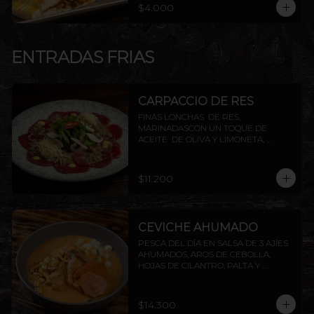
$4.000
ENTRADAS FRIAS
CARPACCIO DE RES
FINAS LONCHAS  DE RES, 
MARINADASCON UN TOQUE DE 
ACEITE  DE OLIVA Y LIMONETA, 
ACOMPAÑADO DE CHAMPIÑON, 
ALCAPARRAS Y QUESO PARMESANO, 
TERMINADO CON TOQUES DE 
$11.200
PIMIENTA
CEVICHE AHUMADO
PESCA DEL DÍA EN SALSA DE 3 AJÍES 
AHUMADOS, AROS DE CEBOLLA, 
HOJAS DE CILANTRO, PALTA Y 
CAMOTE FRITO.
$14.300