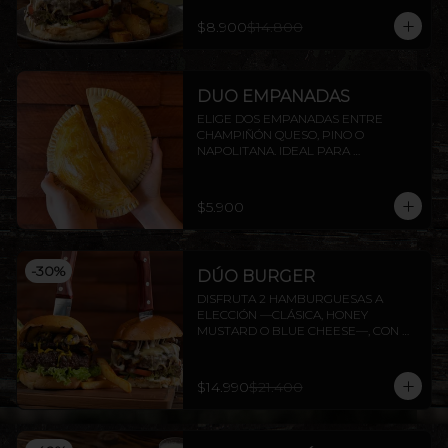
$8.900
$14.800
DUO EMPANADAS
ELIGE DOS EMPANADAS ENTRE 
CHAMPIÑÓN QUESO, PINO O 
NAPOLITANA. IDEAL PARA 
COMPARTIR O DISFRUTAR SOLO.
$5.900
-
30
%
DÚO BURGER
DISFRUTA 2 HAMBURGUESAS A 
ELECCIÓN —CLÁSICA, HONEY 
MUSTARD O BLUE CHEESE—, CON 
PAPAS FRITAS INCLUIDAS.
$14.990
$21.400