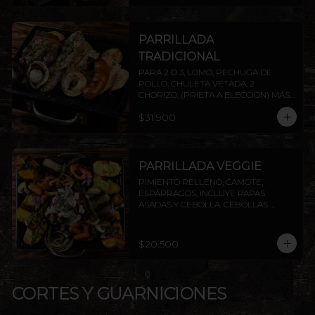
PARRILLADA
TRADICIONAL
PARA 2 O 3, LOMO, PECHUGA DE 
POLLO, CHULETA VETADA, 2 
CHORIZO, (PRIETA A ELECCIÓN) MÁS 
DOS AGREGADOS A ELECCIÓN 
$31.900
(PAPAS FRITAS, PAPAS DORADAS, 
ENSALADA O ARROZ). AGREGA 
PROTEÍNAS EXTRAS A ELECCIÓN. 
INCLUYE PAPAS ASADAS Y CEBOLLA.
PARRILLADA VEGGIE
PIMIENTO RELLENO, CAMOTE, 
ESPÁRRAGOS, INCLUYE PAPAS 
ASADAS Y CEBOLLA. CEBOLLAS 
GRILLADAS, CHAMPIÑONES Y 
ZANAHORIAS CON CHIMICHURRI Y 
PESTO. INCLUYE PAPAS ASADAS Y 
$20.500
CEBOLLA.
CORTES Y GUARNICIONES