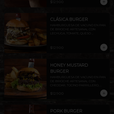
$12.900
PAPAS RUSTICAS.
CLÁSICA BURGER
HAMBURGUESA DE VACUNO EN PAN 
DE BRIOCHE ARTESANAL CON 
LECHUGA, TOMATE, QUESO 
MANTECOSO, TOCINO CROCANTE Y 
MAYO CASERA. INCLUYE PAPAS 
RÚSTICAS.
$12.900
HONEY MUSTARD
BURGER
HAMBURGUESA DE VACUNO EN PAN 
DE BRIOCHE ARTESANAL CON 
CHEDDAR, TOCINO PARRILLERO, 
CHAMPIÑONES AL AJILLO Y SALSA 
$12.900
HONEY MUSTARD.INCLUYE PAPAS 
RÚSTICAS.
PORK BURGER