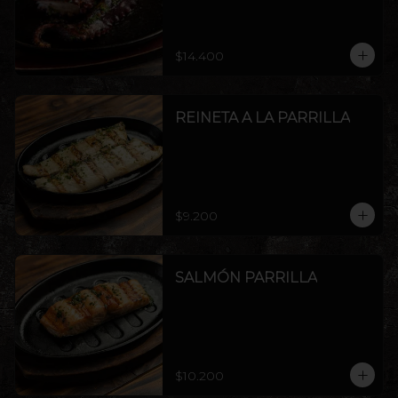
$14.400
REINETA A LA PARRILLA
$9.200
SALMÓN PARRILLA
$10.200