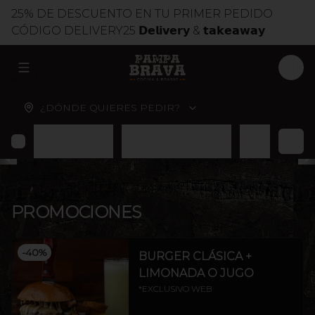
25% DE DESCUENTO EN TU PRIMER PEDIDO
CÓDIGO DELIVERY25 𝗗𝗲𝗹𝗶𝘃𝗲𝗿𝘆 & 𝘁𝗮𝗸𝗲𝗮𝘄𝗮𝘆
ABRIR MENU DE NAVEGACIÓN
LOG
¿DÓNDE QUIERES PEDIR?
Promociones
Burgers Parrilleras
Brasas
Cort
PROMOCIONES
-
40
%
BURGER CLÁSICA +
LIMONADA O JUGO
*EXCLUSIVO WEB