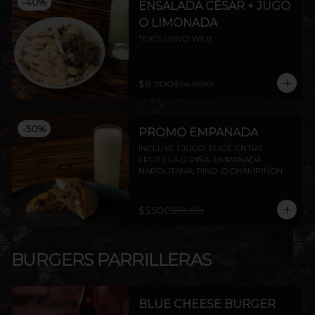
-
40
%
ENSALADA CÉSAR + JUGO
O LIMONADA
*EXCLUSIVO WEB
$8.900
$14.800
-
30
%
PROMO EMPANADA
INCLUYE 1 JUGO. ELIGE ENTRE 
FRUTILLA O PIÑA. EMPANADA 
NAPOLITANA, PINO  O CHAMPIÑÓN
$5.500
$7.900
BURGERS PARRILLERAS
BLUE CHEESE BURGER