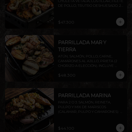
CHULETA VETADA, COSTILLAR, FILETE 
DE POLLO, TRUTRO DESHUESADO, 2 
CHORIZOS ( PRIETA A ELECCIÓN) . 
INCLUYE PAPAS ASADAS Y CEBOLLA.
$47.300
PARRILLADA MAR Y
TIERRA
ATÚN, SALMÓN, POLLO, CARNE, 
CAMARONES AL AJILLO, PRIETA (2 
CHORIZO A ELECCIÓN). INCLUYE 
PAPAS ASADAS Y CEBOLLA.
$48.300
PARRILLADA MARINA
PARA 2 O 3. SALMÓN, REINETA, 
PULPO Y MIX DE MARISCOS 
(CALAMAR, PULPO Y CAMARONES)  
INCLUYE PAPAS ASADAS Y CEBOLLA. 
AGREGA PROTEÍNAS EXTRAS A 
ELECCIÓN.
$44.100