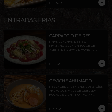
$4.000
ENTRADAS FRIAS
CARPACCIO DE RES
FINAS LONCHAS  DE RES, 
MARINADASCON UN TOQUE DE 
ACEITE  DE OLIVA Y LIMONETA, 
ACOMPAÑADO DE CHAMPIÑON, 
ALCAPARRAS Y QUESO PARMESANO, 
TERMINADO CON TOQUES DE 
$11.200
PIMIENTA
CEVICHE AHUMADO
PESCA DEL DÍA EN SALSA DE 3 AJÍES 
AHUMADOS, AROS DE CEBOLLA, 
HOJAS DE CILANTRO, PALTA Y 
CAMOTE FRITO.
$14.300