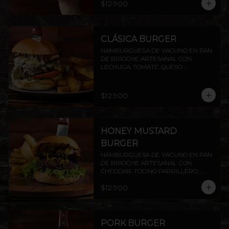
$12.900
PAPAS RUSTICAS.
CLÁSICA BURGER
HAMBURGUESA DE VACUNO EN PAN 
DE BRIOCHE ARTESANAL CON 
LECHUGA, TOMATE, QUESO 
MANTECOSO, TOCINO CROCANTE Y 
MAYO CASERA. INCLUYE PAPAS 
RÚSTICAS.
$12.900
HONEY MUSTARD
BURGER
HAMBURGUESA DE VACUNO EN PAN 
DE BRIOCHE ARTESANAL CON 
CHEDDAR, TOCINO PARRILLERO, 
CHAMPIÑONES AL AJILLO Y SALSA 
$12.900
HONEY MUSTARD.INCLUYE PAPAS 
RÚSTICAS.
PORK BURGER