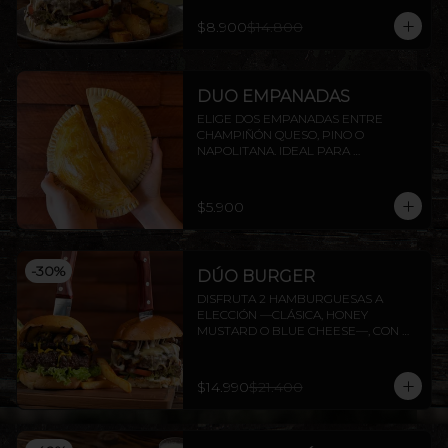
$8.900
$14.800
DUO EMPANADAS
ELIGE DOS EMPANADAS ENTRE 
CHAMPIÑÓN QUESO, PINO O 
NAPOLITANA. IDEAL PARA 
COMPARTIR O DISFRUTAR SOLO.
$5.900
-
30
%
DÚO BURGER
DISFRUTA 2 HAMBURGUESAS A 
ELECCIÓN —CLÁSICA, HONEY 
MUSTARD O BLUE CHEESE—, CON 
PAPAS FRITAS INCLUIDAS.
$14.990
$21.400