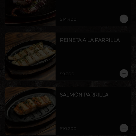
$14.400
REINETA A LA PARRILLA
$9.200
SALMÓN PARRILLA
$10.200