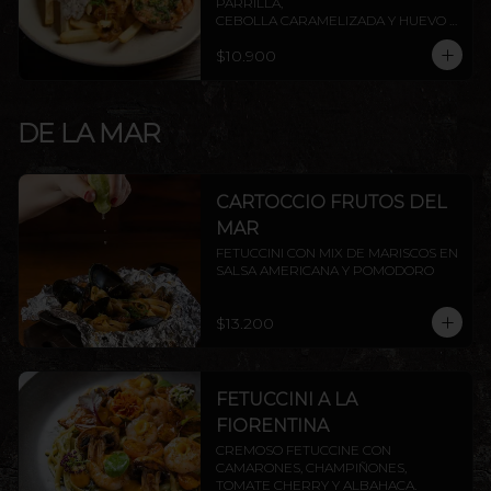
PARRILLA,

CEBOLLA CARAMELIZADA Y HUEVO 
FRITO.
$10.900
DE LA MAR
CARTOCCIO FRUTOS DEL
MAR
FETUCCINI CON MIX DE MARISCOS EN 
SALSA AMERICANA Y POMODORO
$13.200
FETUCCINI A LA
FIORENTINA
CREMOSO FETUCCINE CON 
CAMARONES, CHAMPIÑONES, 
TOMATE CHERRY Y ALBAHACA.