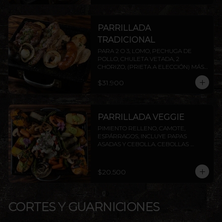
PARRILLADA
TRADICIONAL
PARA 2 O 3, LOMO, PECHUGA DE 
POLLO, CHULETA VETADA, 2 
CHORIZO, (PRIETA A ELECCIÓN) MÁS 
DOS AGREGADOS A ELECCIÓN 
$31.900
(PAPAS FRITAS, PAPAS DORADAS, 
ENSALADA O ARROZ). AGREGA 
PROTEÍNAS EXTRAS A ELECCIÓN. 
INCLUYE PAPAS ASADAS Y CEBOLLA.
PARRILLADA VEGGIE
PIMIENTO RELLENO, CAMOTE, 
ESPÁRRAGOS, INCLUYE PAPAS 
ASADAS Y CEBOLLA. CEBOLLAS 
GRILLADAS, CHAMPIÑONES Y 
ZANAHORIAS CON CHIMICHURRI Y 
PESTO. INCLUYE PAPAS ASADAS Y 
$20.500
CEBOLLA.
CORTES Y GUARNICIONES