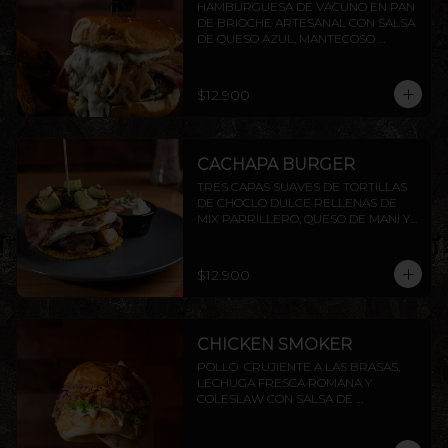
HAMBURGUESA DE VACUNO EN PAN 
DE BRIOCHE ARTESANAL CON SALSA 
DE QUESO AZUL, MANTECOSO 
CROCANTE, TOCINO PARRILLERO Y 
CEBOLLA CARAMELIZADA. INCLUYE 
PAPAS RÚSTICAS.
$12.900
CACHAPA BURGER
TRES CAPAS SUAVES DE TORTILLAS 
DE CHOCLO DULCE RELLENAS DE 
MIX PARRILLERO, QUESO DE MANI Y 
TOCINO, TERMINADO CON DADO DE 
PALTA FLAMBEADOS, ACOMPAÑADOS 
DE SALSA CHIMICHURRI Y NATA
$12.900
CHICKEN SMOKER
POLLO  CRUJIENTE A LAS BRASAS,  
LECHUGA FRESCA ROMANA Y 
COLESLAW CON SALSA DE 
PIMENTÓN AHUMADO. TODO 
DENTRO DE NUESTRO PAN BRIOCHE 
DE LA CASA. ACOMPAÑADO DE 