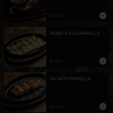
$14.400
REINETA A LA PARRILLA
$9.200
SALMÓN PARRILLA
$10.200