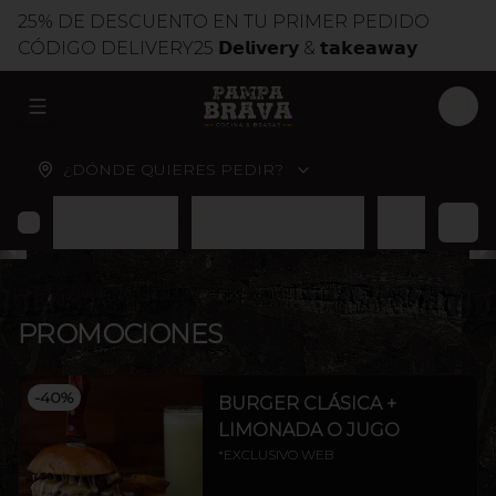
25% DE DESCUENTO EN TU PRIMER PEDIDO
CÓDIGO DELIVERY25 𝗗𝗲𝗹𝗶𝘃𝗲𝗿𝘆 & 𝘁𝗮𝗸𝗲𝗮𝘄𝗮𝘆
ABRIR MENU DE NAVEGACIÓN
LOG
¿DÓNDE QUIERES PEDIR?
Promociones
Burgers Parrilleras
Brasas
Cort
PROMOCIONES
-
40
%
BURGER CLÁSICA +
LIMONADA O JUGO
*EXCLUSIVO WEB