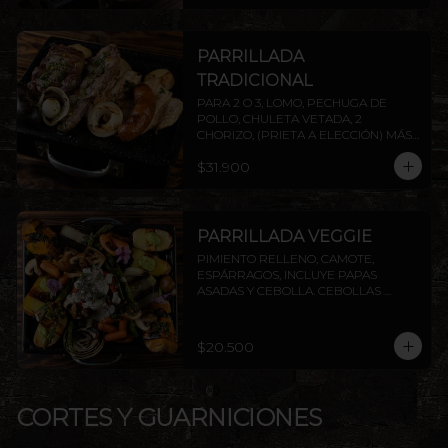
PARRILLADA
TRADICIONAL
PARA 2 O 3, LOMO, PECHUGA DE 
POLLO, CHULETA VETADA, 2 
CHORIZO, (PRIETA A ELECCIÓN) MÁS 
DOS AGREGADOS A ELECCIÓN 
$31.900
(PAPAS FRITAS, PAPAS DORADAS, 
ENSALADA O ARROZ). AGREGA 
PROTEÍNAS EXTRAS A ELECCIÓN. 
INCLUYE PAPAS ASADAS Y CEBOLLA.
PARRILLADA VEGGIE
PIMIENTO RELLENO, CAMOTE, 
ESPÁRRAGOS, INCLUYE PAPAS 
ASADAS Y CEBOLLA. CEBOLLAS 
GRILLADAS, CHAMPIÑONES Y 
ZANAHORIAS CON CHIMICHURRI Y 
PESTO. INCLUYE PAPAS ASADAS Y 
$20.500
CEBOLLA.
CORTES Y GUARNICIONES