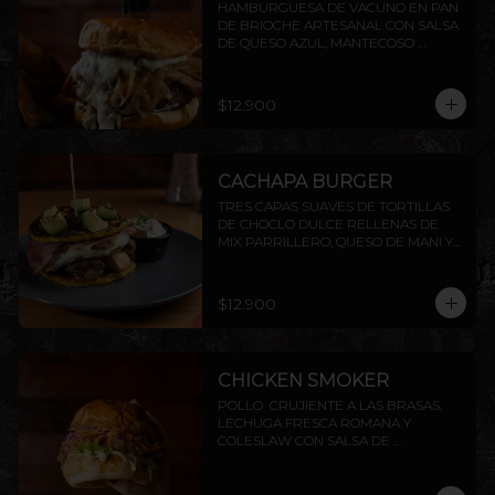
HAMBURGUESA DE VACUNO EN PAN 
DE BRIOCHE ARTESANAL CON SALSA 
DE QUESO AZUL, MANTECOSO 
CROCANTE, TOCINO PARRILLERO Y 
CEBOLLA CARAMELIZADA. INCLUYE 
PAPAS RÚSTICAS.
$12.900
CACHAPA BURGER
TRES CAPAS SUAVES DE TORTILLAS 
DE CHOCLO DULCE RELLENAS DE 
MIX PARRILLERO, QUESO DE MANI Y 
TOCINO, TERMINADO CON DADO DE 
PALTA FLAMBEADOS, ACOMPAÑADOS 
DE SALSA CHIMICHURRI Y NATA
$12.900
CHICKEN SMOKER
POLLO  CRUJIENTE A LAS BRASAS,  
LECHUGA FRESCA ROMANA Y 
COLESLAW CON SALSA DE 
PIMENTÓN AHUMADO. TODO 
DENTRO DE NUESTRO PAN BRIOCHE 
DE LA CASA. ACOMPAÑADO DE 