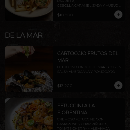
PARRILLA,

CEBOLLA CARAMELIZADA Y HUEVO 
FRITO.
$10.900
DE LA MAR
CARTOCCIO FRUTOS DEL
MAR
FETUCCINI CON MIX DE MARISCOS EN 
SALSA AMERICANA Y POMODORO
$13.200
FETUCCINI A LA
FIORENTINA
CREMOSO FETUCCINE CON 
CAMARONES, CHAMPIÑONES, 
TOMATE CHERRY Y ALBAHACA.