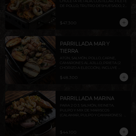
CHULETA VETADA, COSTILLAR, FILETE 
DE POLLO, TRUTRO DESHUESADO, 2 
CHORIZOS ( PRIETA A ELECCIÓN) . 
INCLUYE PAPAS ASADAS Y CEBOLLA.
$47.300
PARRILLADA MAR Y
TIERRA
ATÚN, SALMÓN, POLLO, CARNE, 
CAMARONES AL AJILLO, PRIETA (2 
CHORIZO A ELECCIÓN). INCLUYE 
PAPAS ASADAS Y CEBOLLA.
$48.300
PARRILLADA MARINA
PARA 2 O 3. SALMÓN, REINETA, 
PULPO Y MIX DE MARISCOS 
(CALAMAR, PULPO Y CAMARONES)  
INCLUYE PAPAS ASADAS Y CEBOLLA. 
AGREGA PROTEÍNAS EXTRAS A 
ELECCIÓN.
$44.100