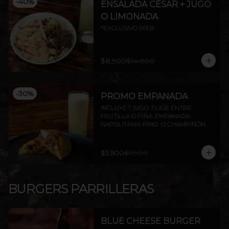
-
40
%
ENSALADA CÉSAR + JUGO
O LIMONADA
*EXCLUSIVO WEB
$8.900
$14.800
-
30
%
PROMO EMPANADA
INCLUYE 1 JUGO. ELIGE ENTRE 
FRUTILLA O PIÑA. EMPANADA 
NAPOLITANA, PINO  O CHAMPIÑÓN
$5.500
$7.900
BURGERS PARRILLERAS
BLUE CHEESE BURGER