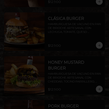
$12.900
PAPAS RUSTICAS.
CLÁSICA BURGER
HAMBURGUESA DE VACUNO EN PAN 
DE BRIOCHE ARTESANAL CON 
LECHUGA, TOMATE, QUESO 
MANTECOSO, TOCINO CROCANTE Y 
MAYO CASERA. INCLUYE PAPAS 
RÚSTICAS.
$12.900
HONEY MUSTARD
BURGER
HAMBURGUESA DE VACUNO EN PAN 
DE BRIOCHE ARTESANAL CON 
CHEDDAR, TOCINO PARRILLERO, 
CHAMPIÑONES AL AJILLO Y SALSA 
$12.900
HONEY MUSTARD.INCLUYE PAPAS 
RÚSTICAS.
PORK BURGER