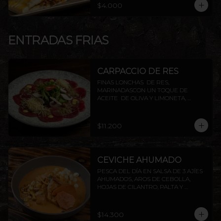
$4.000
ENTRADAS FRIAS
CARPACCIO DE RES
FINAS LONCHAS  DE RES, 
MARINADASCON UN TOQUE DE 
ACEITE  DE OLIVA Y LIMONETA, 
ACOMPAÑADO DE CHAMPIÑON, 
ALCAPARRAS Y QUESO PARMESANO, 
TERMINADO CON TOQUES DE 
$11.200
PIMIENTA
CEVICHE AHUMADO
PESCA DEL DÍA EN SALSA DE 3 AJÍES 
AHUMADOS, AROS DE CEBOLLA, 
HOJAS DE CILANTRO, PALTA Y 
CAMOTE FRITO.
$14.300