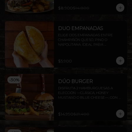
$8.900
$14.800
DUO EMPANADAS
ELIGE DOS EMPANADAS ENTRE 
CHAMPIÑÓN QUESO, PINO O 
NAPOLITANA. IDEAL PARA 
COMPARTIR O DISFRUTAR SOLO.
$5.900
-
30
%
DÚO BURGER
DISFRUTA 2 HAMBURGUESAS A 
ELECCIÓN —CLÁSICA, HONEY 
MUSTARD O BLUE CHEESE—, CON 
PAPAS FRITAS INCLUIDAS.
$14.990
$21.400