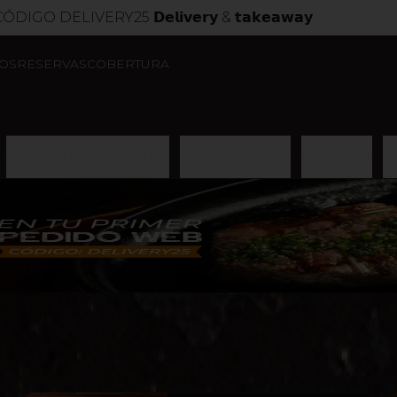
LIVERY25 𝗗𝗲𝗹𝗶𝘃𝗲𝗿𝘆 & 𝘁𝗮𝗸𝗲𝗮𝘄𝗮𝘆
OS
RESERVAS
COBERTURA
Cortes y Guarniciones
Nuestra cocina
De la Mar
E