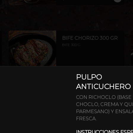
Y CEBOLLA.
BIFE CHORIZO 300 GR
BIFE 300 G
$17.200
PULPO
ANTICUCHERO
ENTRAÑA ARGENTINA
CON RICHOCLO (BASE
350G
CHOCLO, CREMA Y QU
ENTRAÑA 350 G
PARMESANO) Y ENSAL
FRESCA.
$19.500
INSTRUCCIONES ESP