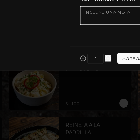
FILETE DE VACUNO
300G
FILETE 300 G
$18.300
AGREG
PAPAS MAYO
$4.100
REINETA A LA
PARRILLA