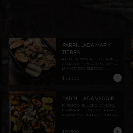
PARRILLADA MAR Y
TIERRA
ATÚN, SALMÓN, POLLO, CARNE, 
CAMARONES AL AJILLO, PRIETA 
(2 CHORIZO A ELECCIÓN). 
INCLUYE PAPAS ASADAS Y 
$48.300
CEBOLLA.
PARRILLADA VEGGIE
PIMIENTO RELLENO, CAMOTE, 
ESPÁRRAGOS, INCLUYE PAPAS 
ASADAS Y CEBOLLA. CEBOLLAS 
GRILLADAS, CHAMPIÑONES Y 
ZANAHORIAS CON CHIMICHURRI 
Y PESTO. INCLUYE PAPAS ASADAS 
$20.500