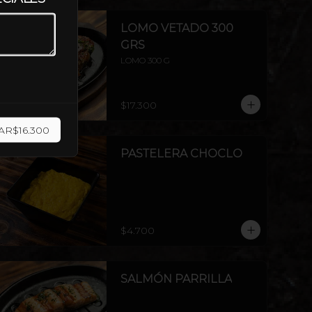
LOMO VETADO 300
GRS
LOMO 300 G
$17.300
AR
$16.300
PASTELERA CHOCLO
$4.700
SALMÓN PARRILLA