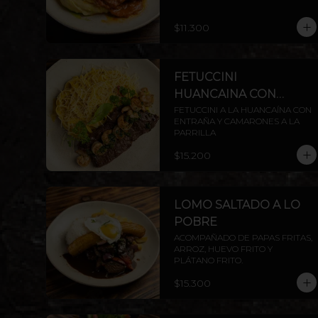
$11.300
FETUCCINI
HUANCAINA CON
ENTRAÑA
FETUCCINI A LA HUANCAÍNA CON 
ENTRAÑA Y CAMARONES A LA 
PARRILLA
$15.200
LOMO SALTADO A LO
POBRE
ACOMPAÑADO DE PAPAS FRITAS, 
ARROZ, HUEVO FRITO Y 
PLÁTANO FRITO.
$15.300