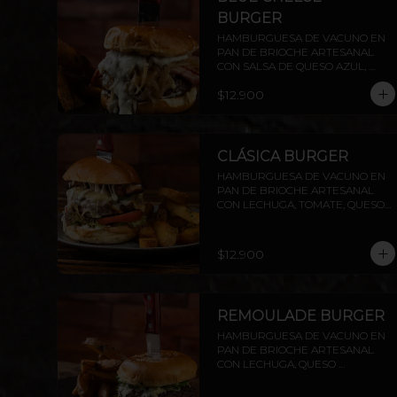
BURGER
HAMBURGUESA DE VACUNO EN 
PAN DE BRIOCHE ARTESANAL 
CON SALSA DE QUESO AZUL, 
MANTECOSO CROCANTE, TOCINO 
$12.900
PARRILLERO Y CEBOLLA 
CARAMELIZADA. INCLUYE PAPAS 
RÚSTICAS.
CLÁSICA BURGER
HAMBURGUESA DE VACUNO EN 
PAN DE BRIOCHE ARTESANAL 
CON LECHUGA, TOMATE, QUESO 
MANTECOSO, TOCINO CROCANTE 
Y MAYO CASERA. INCLUYE PAPAS 
RÚSTICAS.
$12.900
REMOULADE BURGER
HAMBURGUESA DE VACUNO EN 
PAN DE BRIOCHE ARTESANAL 
CON LECHUGA, QUESO 
MANTECOSO, PALTA ASADA Y 
SALSA REMOULADE. INCLUYE 