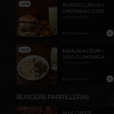
-
40
%
BURGER CLÁSICA +
LIMONADA O JUGO
*EXCLUSIVO WEB
$8.900
$14.800
-
40
%
ENSALADA CÉSAR +
JUGO O LIMONADA
*EXCLUSIVO WEB
$8.900
$14.800
BURGERS PARRILLERAS
BLUE CHEESE