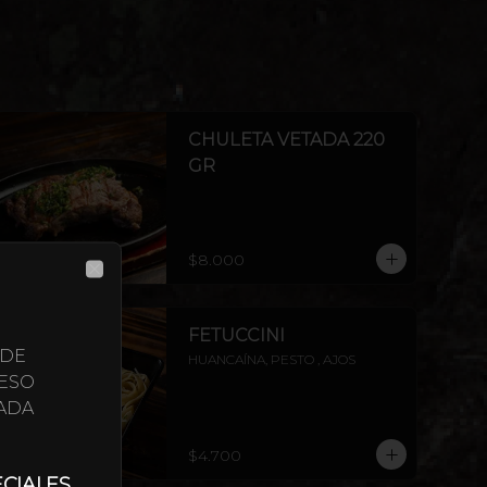
CHULETA VETADA 220
GR
$8.000
CLOSE
FETUCCINI
 DE
HUANCAÍNA, PESTO , AJOS
ESO
ADA
$4.700
ECIALES