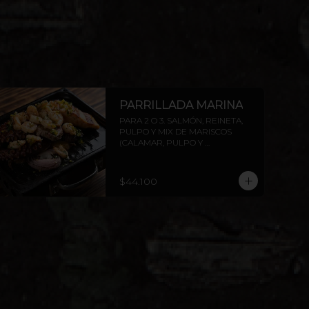
PARRILLADA MARINA
PARA 2 O 3. SALMÓN, REINETA, 
PULPO Y MIX DE MARISCOS 
(CALAMAR, PULPO Y 
CAMARONES)  INCLUYE PAPAS 
ASADAS Y CEBOLLA. AGREGA 
PROTEÍNAS EXTRAS A ELECCIÓN.
$44.100