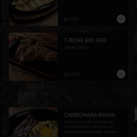
$9.200
T-BONE 600 GRS
T BONE 600 G
$25.700
CARBONARA BRAVA
FETUCCINI CON UNA SALSA 
PREPARADA CON YEMA DE 
HUEVO, PARMESANO, TOCINO 
PARRILLERO Y ENTRAÑA 