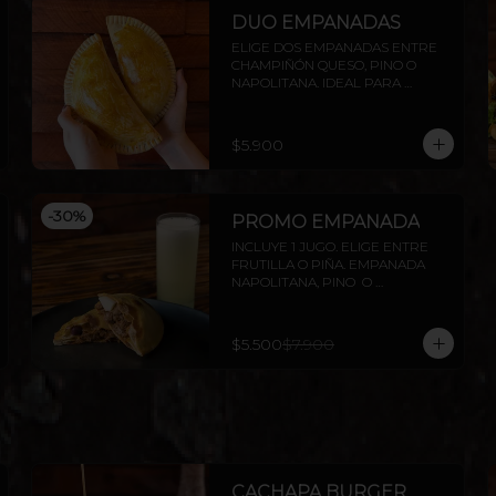
DUO EMPANADAS
ELIGE DOS EMPANADAS ENTRE 
CHAMPIÑÓN QUESO, PINO O 
NAPOLITANA. IDEAL PARA 
COMPARTIR O DISFRUTAR SOLO.
$5.900
-
30
%
PROMO EMPANADA
INCLUYE 1 JUGO. ELIGE ENTRE 
FRUTILLA O PIÑA. EMPANADA 
NAPOLITANA, PINO  O 
CHAMPIÑÓN
$5.500
$7.900
CACHAPA BURGER