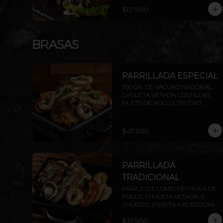
PAPAS RÚSTICAS.
$12.900
BRASAS
PARRILLADA ESPECIAL
300 GR. DE VACUNO NACIONAL, 
CHULETA VETADA, COSTILLAR, 
FILETE DE POLLO, TRUTRO 
DESHUESADO, 2 CHORIZOS ( 
PRIETA A ELECCIÓN) . INCLUYE 
PAPAS ASADAS Y CEBOLLA.
$47.300
PARRILLADA
TRADICIONAL
PARA 2 O 3, LOMO, PECHUGA DE 
POLLO, CHULETA VETADA, 2 
CHORIZO, (PRIETA A ELECCIÓN) 
MÁS DOS AGREGADOS A 
$31.900
ELECCIÓN (PAPAS FRITAS, PAPAS 