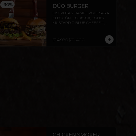
-
30
%
DÚO BURGER
DISFRUTA 2 HAMBURGUESAS A 
ELECCIÓN —CLÁSICA, HONEY 
MUSTARD O BLUE CHEESE—, 
CON PAPAS FRITAS INCLUIDAS.
$14.990
$21.400
CHICKEN SMOKER