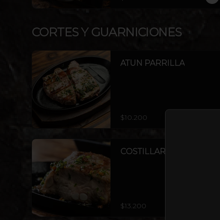
DORADAS, ENSALADA O ARROZ). 
AGREGA PROTEÍNAS EXTRAS A 
ELECCIÓN. INCLUYE PAPAS 
CORTES Y GUARNICIONES
ASADAS Y CEBOLLA.
ATUN PARRILLA
$10.200
COSTILLAR DE CERDO
$13.200