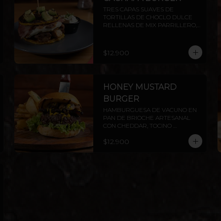
TRES CAPAS SUAVES DE 
TORTILLAS DE CHOCLO DULCE 
RELLENAS DE MIX PARRILLERO, 
QUESO DE MANI Y TOCINO, 
TERMINADO CON DADO DE 
PALTA FLAMBEADOS, 
$12.900
ACOMPAÑADOS DE SALSA 
CHIMICHURRI Y NATA
HONEY MUSTARD
BURGER
HAMBURGUESA DE VACUNO EN 
PAN DE BRIOCHE ARTESANAL 
CON CHEDDAR, TOCINO 
PARRILLERO, CHAMPIÑONES AL 
$12.900
AJILLO Y SALSA HONEY 
MUSTARD.INCLUYE PAPAS 
RÚSTICAS.