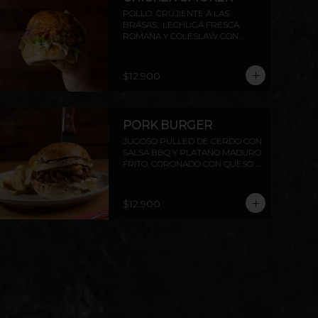
POLLO  CRUJIENTE A LAS 
BRASAS,  LECHUGA FRESCA 
ROMANA Y COLESLAW CON 
SALSA DE PIMENTÓN AHUMADO. 
TODO DENTRO DE NUESTRO PAN 
BRIOCHE DE LA CASA. 
$12.900
ACOMPAÑADO DE PAPAS 
RUSTICAS.
PORK BURGER
JUGOSO PULLED DE CERDO CON 
SALSA BBQ Y PLATANO MADURO 
FRITO, CORONADO CON QUESO 
PROVOLETA, SELLADO CON 
MANTEQUILLA
$12.900