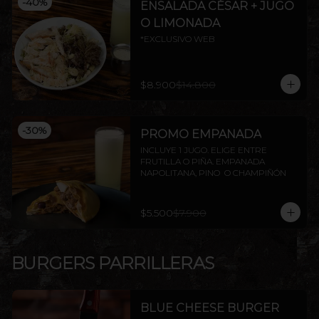
-
40
%
ENSALADA CÉSAR + JUGO
O LIMONADA
*EXCLUSIVO WEB
$8.900
$14.800
-
30
%
PROMO EMPANADA
INCLUYE 1 JUGO. ELIGE ENTRE 
FRUTILLA O PIÑA. EMPANADA 
NAPOLITANA, PINO  O CHAMPIÑÓN
$5.500
$7.900
BURGERS PARRILLERAS
BLUE CHEESE BURGER