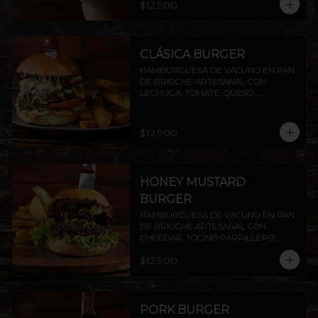
$12.900
PAPAS RUSTICAS.
CLÁSICA BURGER
HAMBURGUESA DE VACUNO EN PAN 
DE BRIOCHE ARTESANAL CON 
LECHUGA, TOMATE, QUESO 
MANTECOSO, TOCINO CROCANTE Y 
MAYO CASERA. INCLUYE PAPAS 
RÚSTICAS.
$12.900
HONEY MUSTARD
BURGER
HAMBURGUESA DE VACUNO EN PAN 
DE BRIOCHE ARTESANAL CON 
CHEDDAR, TOCINO PARRILLERO, 
CHAMPIÑONES AL AJILLO Y SALSA 
$12.900
HONEY MUSTARD.INCLUYE PAPAS 
RÚSTICAS.
PORK BURGER