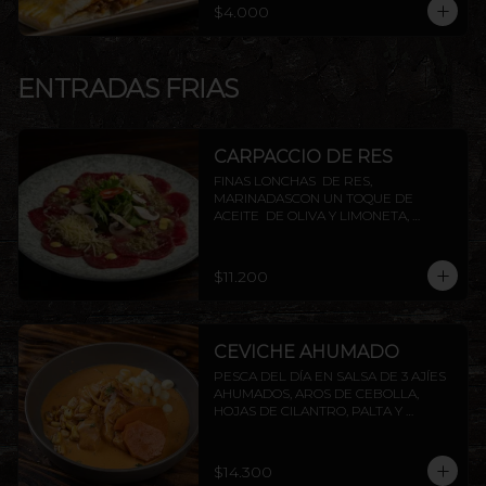
$4.000
ENTRADAS FRIAS
CARPACCIO DE RES
FINAS LONCHAS  DE RES, 
MARINADASCON UN TOQUE DE 
ACEITE  DE OLIVA Y LIMONETA, 
ACOMPAÑADO DE CHAMPIÑON, 
ALCAPARRAS Y QUESO PARMESANO, 
TERMINADO CON TOQUES DE 
$11.200
PIMIENTA
CEVICHE AHUMADO
PESCA DEL DÍA EN SALSA DE 3 AJÍES 
AHUMADOS, AROS DE CEBOLLA, 
HOJAS DE CILANTRO, PALTA Y 
CAMOTE FRITO.
$14.300