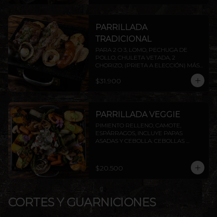
PARRILLADA
TRADICIONAL
PARA 2 O 3, LOMO, PECHUGA DE 
POLLO, CHULETA VETADA, 2 
CHORIZO, (PRIETA A ELECCIÓN) MÁS 
DOS AGREGADOS A ELECCIÓN 
$31.900
(PAPAS FRITAS, PAPAS DORADAS, 
ENSALADA O ARROZ). AGREGA 
PROTEÍNAS EXTRAS A ELECCIÓN. 
INCLUYE PAPAS ASADAS Y CEBOLLA.
PARRILLADA VEGGIE
PIMIENTO RELLENO, CAMOTE, 
ESPÁRRAGOS, INCLUYE PAPAS 
ASADAS Y CEBOLLA. CEBOLLAS 
GRILLADAS, CHAMPIÑONES Y 
ZANAHORIAS CON CHIMICHURRI Y 
PESTO. INCLUYE PAPAS ASADAS Y 
$20.500
CEBOLLA.
CORTES Y GUARNICIONES