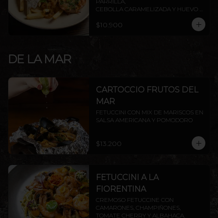
PARRILLA,

CEBOLLA CARAMELIZADA Y HUEVO 
FRITO.
$10.900
DE LA MAR
CARTOCCIO FRUTOS DEL
MAR
FETUCCINI CON MIX DE MARISCOS EN 
SALSA AMERICANA Y POMODORO
$13.200
FETUCCINI A LA
FIORENTINA
CREMOSO FETUCCINE CON 
CAMARONES, CHAMPIÑONES, 
TOMATE CHERRY Y ALBAHACA.