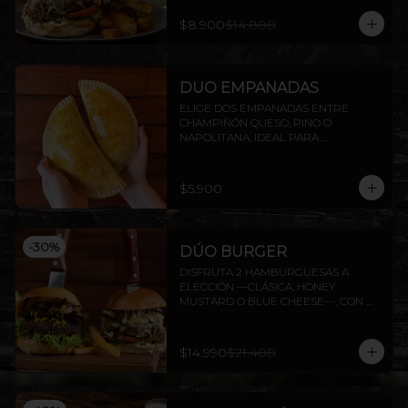
$8.900
$14.800
DUO EMPANADAS
ELIGE DOS EMPANADAS ENTRE 
CHAMPIÑÓN QUESO, PINO O 
NAPOLITANA. IDEAL PARA 
COMPARTIR O DISFRUTAR SOLO.
$5.900
-
30
%
DÚO BURGER
DISFRUTA 2 HAMBURGUESAS A 
ELECCIÓN —CLÁSICA, HONEY 
MUSTARD O BLUE CHEESE—, CON 
PAPAS FRITAS INCLUIDAS.
$14.990
$21.400