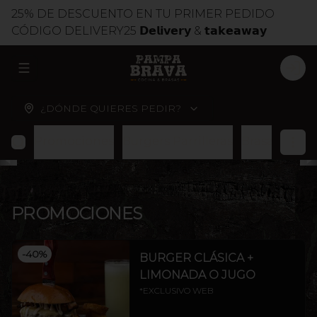
25% DE DESCUENTO EN TU PRIMER PEDIDO
CÓDIGO DELIVERY25 𝗗𝗲𝗹𝗶𝘃𝗲𝗿𝘆 & 𝘁𝗮𝗸𝗲𝗮𝘄𝗮𝘆
ABRIR MENU DE NAVEGACIÓN
LOG
¿DÓNDE QUIERES PEDIR?
Promociones
Burgers Parrilleras
Brasas
Cort
PROMOCIONES
-
40
%
BURGER CLÁSICA +
LIMONADA O JUGO
*EXCLUSIVO WEB