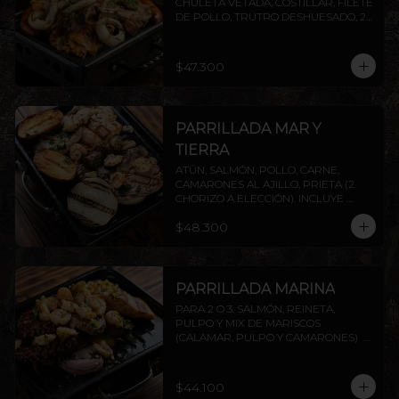
CHULETA VETADA, COSTILLAR, FILETE 
DE POLLO, TRUTRO DESHUESADO, 2 
CHORIZOS ( PRIETA A ELECCIÓN) . 
INCLUYE PAPAS ASADAS Y CEBOLLA.
$47.300
PARRILLADA MAR Y
TIERRA
ATÚN, SALMÓN, POLLO, CARNE, 
CAMARONES AL AJILLO, PRIETA (2 
CHORIZO A ELECCIÓN). INCLUYE 
PAPAS ASADAS Y CEBOLLA.
$48.300
PARRILLADA MARINA
PARA 2 O 3. SALMÓN, REINETA, 
PULPO Y MIX DE MARISCOS 
(CALAMAR, PULPO Y CAMARONES)  
INCLUYE PAPAS ASADAS Y CEBOLLA. 
AGREGA PROTEÍNAS EXTRAS A 
ELECCIÓN.
$44.100