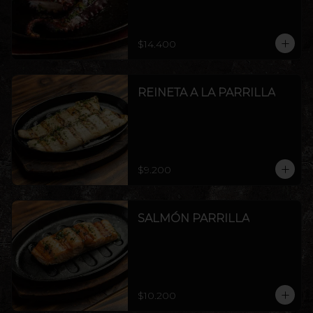
$14.400
REINETA A LA PARRILLA
$9.200
SALMÓN PARRILLA
$10.200