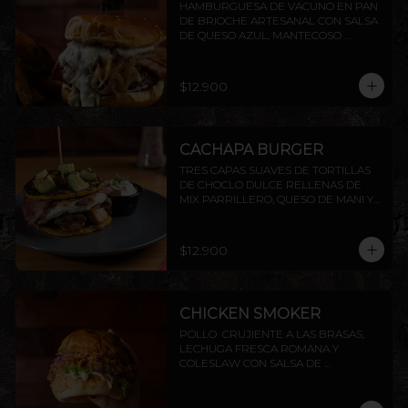
HAMBURGUESA DE VACUNO EN PAN 
DE BRIOCHE ARTESANAL CON SALSA 
DE QUESO AZUL, MANTECOSO 
CROCANTE, TOCINO PARRILLERO Y 
CEBOLLA CARAMELIZADA. INCLUYE 
PAPAS RÚSTICAS.
$12.900
CACHAPA BURGER
TRES CAPAS SUAVES DE TORTILLAS 
DE CHOCLO DULCE RELLENAS DE 
MIX PARRILLERO, QUESO DE MANI Y 
TOCINO, TERMINADO CON DADO DE 
PALTA FLAMBEADOS, ACOMPAÑADOS 
DE SALSA CHIMICHURRI Y NATA
$12.900
CHICKEN SMOKER
POLLO  CRUJIENTE A LAS BRASAS,  
LECHUGA FRESCA ROMANA Y 
COLESLAW CON SALSA DE 
PIMENTÓN AHUMADO. TODO 
DENTRO DE NUESTRO PAN BRIOCHE 
DE LA CASA. ACOMPAÑADO DE 