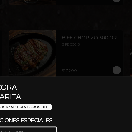
Y CEBOLLA.
BIFE CHORIZO 300 GR
BIFE 300 G
$17.200
CORA
ENTRAÑA ARGENTINA
ARITA
350G
ENTRAÑA 350 G
UCTO NO ESTA DISPONIBLE
CIONES ESPECIALES
$19.500