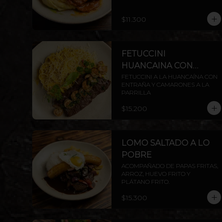
$11.300
FETUCCINI
HUANCAINA CON
ENTRAÑA
FETUCCINI A LA HUANCAÍNA CON 
ENTRAÑA Y CAMARONES A LA 
PARRILLA
$15.200
LOMO SALTADO A LO
POBRE
ACOMPAÑADO DE PAPAS FRITAS, 
ARROZ, HUEVO FRITO Y 
PLÁTANO FRITO.
$15.300