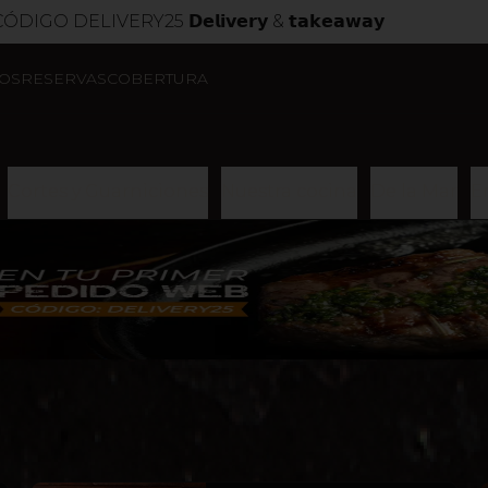
LIVERY25 𝗗𝗲𝗹𝗶𝘃𝗲𝗿𝘆 & 𝘁𝗮𝗸𝗲𝗮𝘄𝗮𝘆
OS
RESERVAS
COBERTURA
Cortes y Guarniciones
Nuestra cocina
De la Mar
E