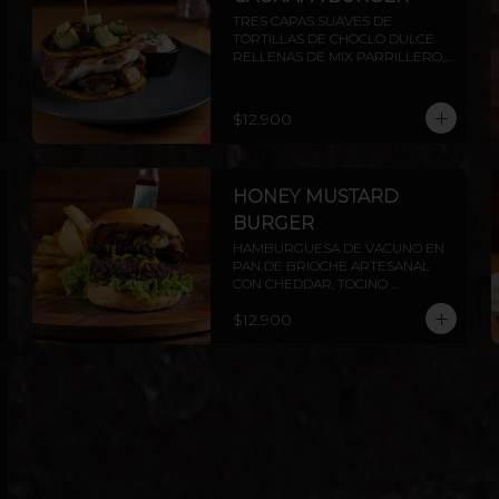
TRES CAPAS SUAVES DE 
TORTILLAS DE CHOCLO DULCE 
RELLENAS DE MIX PARRILLERO, 
QUESO DE MANI Y TOCINO, 
TERMINADO CON DADO DE 
PALTA FLAMBEADOS, 
$12.900
ACOMPAÑADOS DE SALSA 
CHIMICHURRI Y NATA
HONEY MUSTARD
BURGER
HAMBURGUESA DE VACUNO EN 
PAN DE BRIOCHE ARTESANAL 
CON CHEDDAR, TOCINO 
PARRILLERO, CHAMPIÑONES AL 
$12.900
AJILLO Y SALSA HONEY 
MUSTARD.INCLUYE PAPAS 
RÚSTICAS.