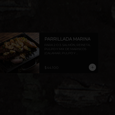
PARRILLADA MARINA
PARA 2 O 3. SALMÓN, REINETA, 
PULPO Y MIX DE MARISCOS 
(CALAMAR, PULPO Y 
CAMARONES)  INCLUYE PAPAS 
ASADAS Y CEBOLLA. AGREGA 
PROTEÍNAS EXTRAS A ELECCIÓN.
$44.100