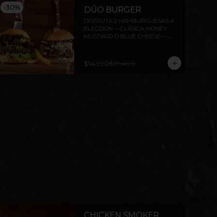
-
30
%
DÚO BURGER
DISFRUTA 2 HAMBURGUESAS A 
ELECCIÓN —CLÁSICA, HONEY 
MUSTARD O BLUE CHEESE—, 
CON PAPAS FRITAS INCLUIDAS.
$14.990
$21.400
CHICKEN SMOKER