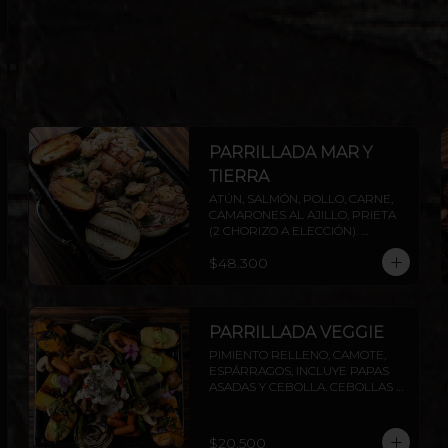
PARRILLADA MAR Y
TIERRA
ATÚN, SALMÓN, POLLO, CARNE, 
CAMARONES AL AJILLO, PRIETA 
(2 CHORIZO A ELECCIÓN). 
INCLUYE PAPAS ASADAS Y 
$48.300
CEBOLLA.
PARRILLADA VEGGIE
PIMIENTO RELLENO, CAMOTE, 
ESPÁRRAGOS, INCLUYE PAPAS 
ASADAS Y CEBOLLA. CEBOLLAS 
GRILLADAS, CHAMPIÑONES Y 
ZANAHORIAS CON CHIMICHURRI 
Y PESTO. INCLUYE PAPAS ASADAS 
$20.500