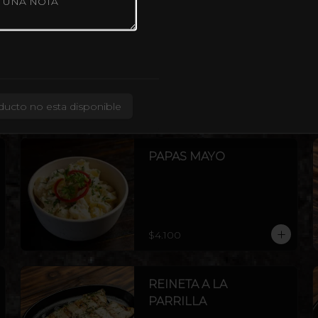
FILETE DE VACUNO
300G
FILETE 300 G
ducto no esta disponible
$18.300
PAPAS MAYO
$4.100
REINETA A LA
PARRILLA