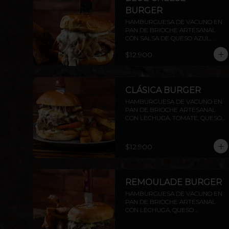
BURGER
HAMBURGUESA DE VACUNO EN 
PAN DE BRIOCHE ARTESANAL 
CON SALSA DE QUESO AZUL, 
MANTECOSO CROCANTE, TOCINO 
$12.900
PARRILLERO Y CEBOLLA 
CARAMELIZADA. INCLUYE PAPAS 
RÚSTICAS.
CLÁSICA BURGER
HAMBURGUESA DE VACUNO EN 
PAN DE BRIOCHE ARTESANAL 
CON LECHUGA, TOMATE, QUESO 
MANTECOSO, TOCINO CROCANTE 
Y MAYO CASERA. INCLUYE PAPAS 
RÚSTICAS.
$12.900
REMOULADE BURGER
HAMBURGUESA DE VACUNO EN 
PAN DE BRIOCHE ARTESANAL 
CON LECHUGA, QUESO 
MANTECOSO, PALTA ASADA Y 
SALSA REMOULADE. INCLUYE 