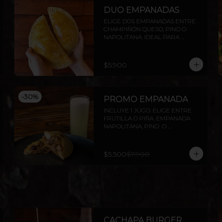
DUO EMPANADAS
ELIGE DOS EMPANADAS ENTRE 
CHAMPIÑÓN QUESO, PINO O 
NAPOLITANA. IDEAL PARA 
COMPARTIR O DISFRUTAR SOLO.
$5.900
-
30
%
PROMO EMPANADA
INCLUYE 1 JUGO. ELIGE ENTRE 
FRUTILLA O PIÑA. EMPANADA 
NAPOLITANA, PINO  O 
CHAMPIÑÓN
$5.500
$7.900
CACHAPA BURGER