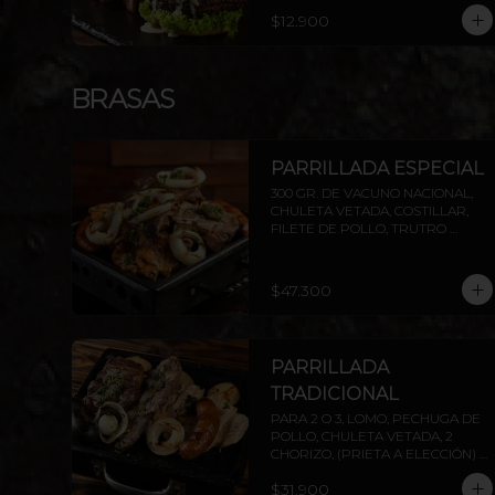
PAPAS RÚSTICAS.
$12.900
BRASAS
PARRILLADA ESPECIAL
300 GR. DE VACUNO NACIONAL, 
CHULETA VETADA, COSTILLAR, 
FILETE DE POLLO, TRUTRO 
DESHUESADO, 2 CHORIZOS ( 
PRIETA A ELECCIÓN) . INCLUYE 
PAPAS ASADAS Y CEBOLLA.
$47.300
PARRILLADA
TRADICIONAL
PARA 2 O 3, LOMO, PECHUGA DE 
POLLO, CHULETA VETADA, 2 
CHORIZO, (PRIETA A ELECCIÓN) 
MÁS DOS AGREGADOS A 
$31.900
ELECCIÓN (PAPAS FRITAS, PAPAS 