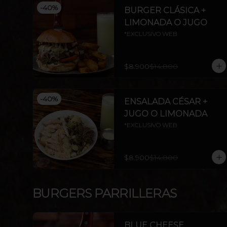
-
40
%
BURGER CLÁSICA +
LIMONADA O JUGO
*EXCLUSIVO WEB
$8.900
$14.800
-
40
%
ENSALADA CÉSAR +
JUGO O LIMONADA
*EXCLUSIVO WEB
$8.900
$14.800
BURGERS PARRILLERAS
BLUE CHEESE