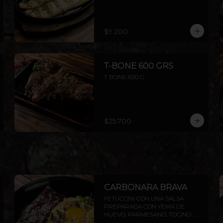
$9.200
T-BONE 600 GRS
T BONE 600 G
$25.700
CARBONARA BRAVA
FETUCCINI CON UNA SALSA 
PREPARADA CON YEMA DE 
HUEVO, PARMESANO, TOCINO 
PARRILLERO Y ENTRAÑA 