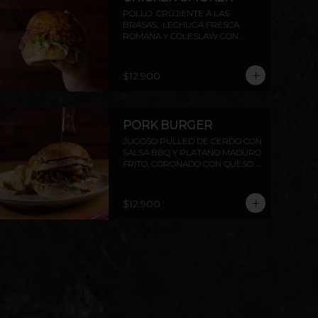
POLLO  CRUJIENTE A LAS 
BRASAS,  LECHUGA FRESCA 
ROMANA Y COLESLAW CON 
SALSA DE PIMENTÓN AHUMADO. 
TODO DENTRO DE NUESTRO PAN 
BRIOCHE DE LA CASA. 
$12.900
ACOMPAÑADO DE PAPAS 
RUSTICAS.
PORK BURGER
JUGOSO PULLED DE CERDO CON 
SALSA BBQ Y PLATANO MADURO 
FRITO, CORONADO CON QUESO 
PROVOLETA, SELLADO CON 
MANTEQUILLA
$12.900