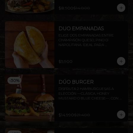
$8.900
$14.800
DUO EMPANADAS
ELIGE DOS EMPANADAS ENTRE 
CHAMPIÑÓN QUESO, PINO O 
NAPOLITANA. IDEAL PARA 
COMPARTIR O DISFRUTAR SOLO.
$5.900
-
30
%
DÚO BURGER
DISFRUTA 2 HAMBURGUESAS A 
ELECCIÓN —CLÁSICA, HONEY 
MUSTARD O BLUE CHEESE—, CON 
PAPAS FRITAS INCLUIDAS.
$14.990
$21.400