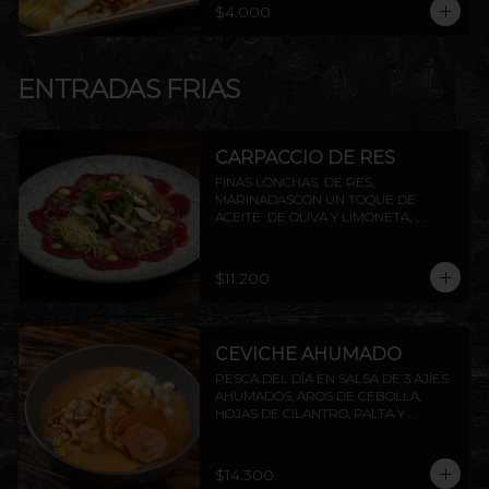
$4.000
ENTRADAS FRIAS
CARPACCIO DE RES
FINAS LONCHAS  DE RES, 
MARINADASCON UN TOQUE DE 
ACEITE  DE OLIVA Y LIMONETA, 
ACOMPAÑADO DE CHAMPIÑON, 
ALCAPARRAS Y QUESO PARMESANO, 
TERMINADO CON TOQUES DE 
$11.200
PIMIENTA
CEVICHE AHUMADO
PESCA DEL DÍA EN SALSA DE 3 AJÍES 
AHUMADOS, AROS DE CEBOLLA, 
HOJAS DE CILANTRO, PALTA Y 
CAMOTE FRITO.
$14.300