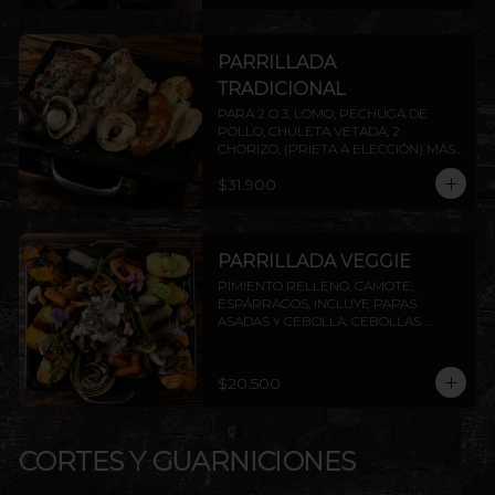
PARRILLADA
TRADICIONAL
PARA 2 O 3, LOMO, PECHUGA DE 
POLLO, CHULETA VETADA, 2 
CHORIZO, (PRIETA A ELECCIÓN) MÁS 
DOS AGREGADOS A ELECCIÓN 
$31.900
(PAPAS FRITAS, PAPAS DORADAS, 
ENSALADA O ARROZ). AGREGA 
PROTEÍNAS EXTRAS A ELECCIÓN. 
INCLUYE PAPAS ASADAS Y CEBOLLA.
PARRILLADA VEGGIE
PIMIENTO RELLENO, CAMOTE, 
ESPÁRRAGOS, INCLUYE PAPAS 
ASADAS Y CEBOLLA. CEBOLLAS 
GRILLADAS, CHAMPIÑONES Y 
ZANAHORIAS CON CHIMICHURRI Y 
PESTO. INCLUYE PAPAS ASADAS Y 
$20.500
CEBOLLA.
CORTES Y GUARNICIONES