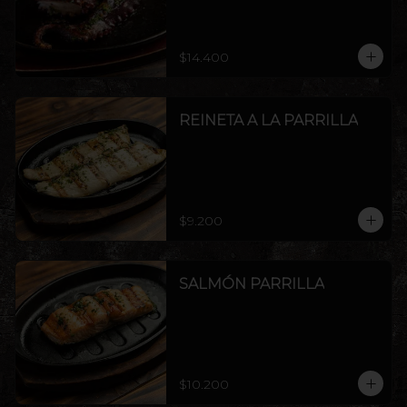
$14.400
REINETA A LA PARRILLA
$9.200
SALMÓN PARRILLA
$10.200