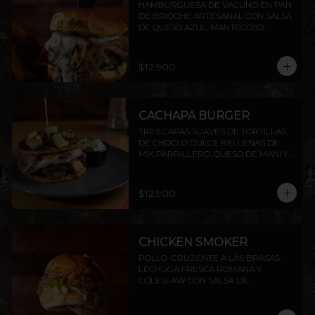
HAMBURGUESA DE VACUNO EN PAN 
DE BRIOCHE ARTESANAL CON SALSA 
DE QUESO AZUL, MANTECOSO 
CROCANTE, TOCINO PARRILLERO Y 
CEBOLLA CARAMELIZADA. INCLUYE 
PAPAS RÚSTICAS.
$12.900
CACHAPA BURGER
TRES CAPAS SUAVES DE TORTILLAS 
DE CHOCLO DULCE RELLENAS DE 
MIX PARRILLERO, QUESO DE MANI Y 
TOCINO, TERMINADO CON DADO DE 
PALTA FLAMBEADOS, ACOMPAÑADOS 
DE SALSA CHIMICHURRI Y NATA
$12.900
CHICKEN SMOKER
POLLO  CRUJIENTE A LAS BRASAS,  
LECHUGA FRESCA ROMANA Y 
COLESLAW CON SALSA DE 
PIMENTÓN AHUMADO. TODO 
DENTRO DE NUESTRO PAN BRIOCHE 
DE LA CASA. ACOMPAÑADO DE 