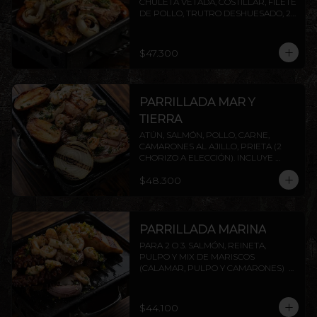
CHULETA VETADA, COSTILLAR, FILETE 
DE POLLO, TRUTRO DESHUESADO, 2 
CHORIZOS ( PRIETA A ELECCIÓN) . 
INCLUYE PAPAS ASADAS Y CEBOLLA.
$47.300
PARRILLADA MAR Y
TIERRA
ATÚN, SALMÓN, POLLO, CARNE, 
CAMARONES AL AJILLO, PRIETA (2 
CHORIZO A ELECCIÓN). INCLUYE 
PAPAS ASADAS Y CEBOLLA.
$48.300
PARRILLADA MARINA
PARA 2 O 3. SALMÓN, REINETA, 
PULPO Y MIX DE MARISCOS 
(CALAMAR, PULPO Y CAMARONES)  
INCLUYE PAPAS ASADAS Y CEBOLLA. 
AGREGA PROTEÍNAS EXTRAS A 
ELECCIÓN.
$44.100