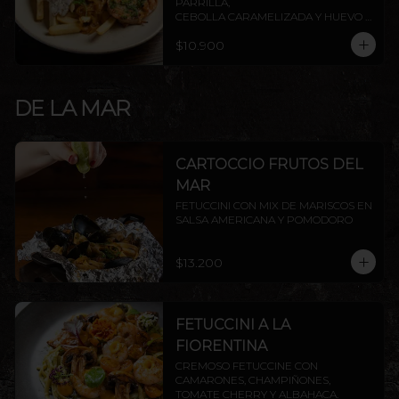
PARRILLA,

CEBOLLA CARAMELIZADA Y HUEVO 
FRITO.
$10.900
DE LA MAR
CARTOCCIO FRUTOS DEL
MAR
FETUCCINI CON MIX DE MARISCOS EN 
SALSA AMERICANA Y POMODORO
$13.200
FETUCCINI A LA
FIORENTINA
CREMOSO FETUCCINE CON 
CAMARONES, CHAMPIÑONES, 
TOMATE CHERRY Y ALBAHACA.