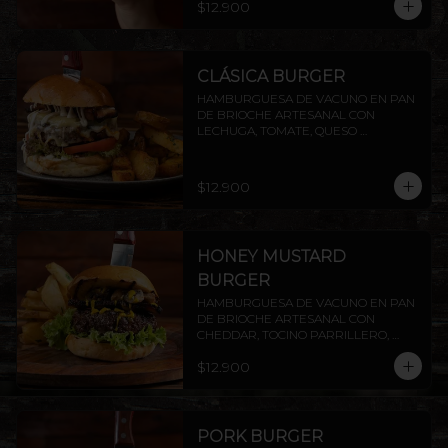
$12.900
PAPAS RUSTICAS.
CLÁSICA BURGER
HAMBURGUESA DE VACUNO EN PAN 
DE BRIOCHE ARTESANAL CON 
LECHUGA, TOMATE, QUESO 
MANTECOSO, TOCINO CROCANTE Y 
MAYO CASERA. INCLUYE PAPAS 
RÚSTICAS.
$12.900
HONEY MUSTARD
BURGER
HAMBURGUESA DE VACUNO EN PAN 
DE BRIOCHE ARTESANAL CON 
CHEDDAR, TOCINO PARRILLERO, 
CHAMPIÑONES AL AJILLO Y SALSA 
$12.900
HONEY MUSTARD.INCLUYE PAPAS 
RÚSTICAS.
PORK BURGER