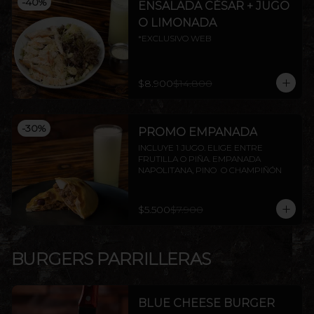
-
40
%
ENSALADA CÉSAR + JUGO
O LIMONADA
*EXCLUSIVO WEB
$8.900
$14.800
-
30
%
PROMO EMPANADA
INCLUYE 1 JUGO. ELIGE ENTRE 
FRUTILLA O PIÑA. EMPANADA 
NAPOLITANA, PINO  O CHAMPIÑÓN
$5.500
$7.900
BURGERS PARRILLERAS
BLUE CHEESE BURGER