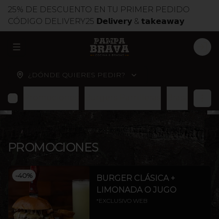
25% DE DESCUENTO EN TU PRIMER PEDIDO
CÓDIGO DELIVERY25 𝗗𝗲𝗹𝗶𝘃𝗲𝗿𝘆 & 𝘁𝗮𝗸𝗲𝗮𝘄𝗮𝘆
ABRIR MENU DE NAVEGACIÓN
LOG
¿DÓNDE QUIERES PEDIR?
Promociones
Burgers Parrilleras
Brasas
Cort
PROMOCIONES
-
40
%
BURGER CLÁSICA +
LIMONADA O JUGO
*EXCLUSIVO WEB